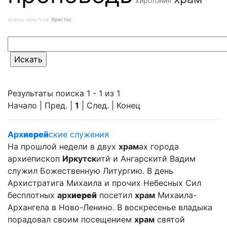
хиротония
храмы иркутска
Христос
Результаты поиска 1 - 1 из 1
Начало | Пред. |
1
| След. | Конец
Арх
иерей
ские служения
На прошлой недели в двух
храм
ах города
архиепископ
Иркутск
итй и Ангарскитй Вадим
служил Божественную Литургию. В день
Архистратига Михаила и прочих Небесных Сил
бесплотных
арх
иерей
посетил
храм
Михаила-
Архангела в Ново-Ленино. В воскресенье владыка
порадовал своим посещением
храм
святой