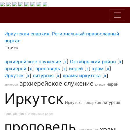
Иркутская епархия. Региональный православный
портал
Поиск
архиерейское служение
[
x
]
Октябрьский район
[
x
]
архиерей
[
x
]
проповедь
[
x
]
иерей
[
x
]
храм
[
x
]
Иркутск
[
x
]
литургия
[
x
]
храмы иркутска
[
x
]
архиерейское служение
иерей
архиерей
диакон
Иркутск
литургия
Иркутская епархия
Ново-Ленино
Октябрьский район
проповедь
храм