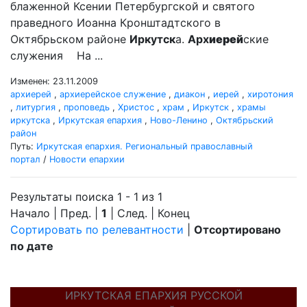
блаженной Ксении Петербургской и святого
праведного Иоанна Кронштадтского в
Октябрьском районе
Иркутск
а.
Арх
иерей
ские
служения На ...
Изменен: 23.11.2009
архиерей
,
архиерейское служение
,
диакон
,
иерей
,
хиротония
,
литургия
,
проповедь
,
Христос
,
храм
,
Иркутск
,
храмы
иркутска
,
Иркутская епархия
,
Ново-Ленино
,
Октябрьский
район
Путь:
Иркутская епархия. Региональный православный
портал
/
Новости епархии
Результаты поиска 1 - 1 из 1
Начало | Пред. |
1
| След. | Конец
Сортировать по релевантности
|
Отсортировано
по дате
ИРКУТСКАЯ ЕПАРХИЯ РУССКОЙ