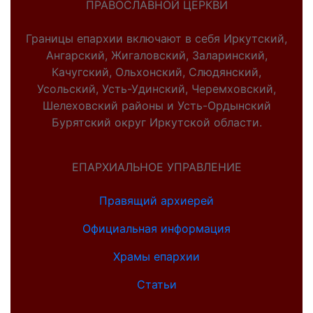
ПРАВОСЛАВНОЙ ЦЕРКВИ
Границы епархии включают в себя Иркутский,
Ангарский, Жигаловский, Заларинский,
Качугский, Ольхонский, Слюдянский,
Усольский, Усть-Удинский, Черемховский,
Шелеховский районы и Усть-Ордынский
Бурятский округ Иркутской области.
ЕПАРХИАЛЬНОЕ УПРАВЛЕНИЕ
Правящий архиерей
Официальная информация
Храмы епархии
Статьи