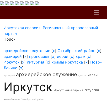
Иркутская епархия. Региональный православный
портал
Поиск
архиерейское служение
[
x
]
Октябрьский район
[
x
]
архиерей
[
x
]
проповедь
[
x
]
иерей
[
x
]
храм
[
x
]
Иркутск
[
x
]
литургия
[
x
]
храмы иркутска
[
x
]
Ново-
Ленино
[
x
]
архиерейское служение
иерей
архиерей
диакон
Иркутск
литургия
Иркутская епархия
Ново-Ленино
Октябрьский район