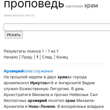
проповедь
храм
хиротония
храмы иркутска
Христос
Результаты поиска 1 - 1 из 1
Начало | Пред. |
1
| След. | Конец
Арх
иерей
ские служения
На прошлой недели в двух
храм
ах города
архиепископ
Иркутск
итй и Ангарскитй Вадим
служил Божественную Литургию. В день
Архистратига Михаила и прочих Небесных Сил
бесплотных
арх
иерей
посетил
храм
Михаила-
Архангела в
Ново-Ленино
. В воскресенье владыка