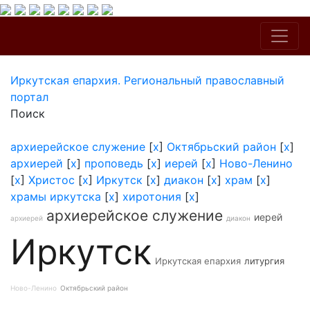
Иркутская епархия. Региональный православный
портал
Поиск
архиерейское служение
[
x
]
Октябрьский район
[
x
]
архиерей
[
x
]
проповедь
[
x
]
иерей
[
x
]
Ново-Ленино
[
x
]
Христос
[
x
]
Иркутск
[
x
]
диакон
[
x
]
храм
[
x
]
храмы иркутска
[
x
]
хиротония
[
x
]
архиерейское служение
иерей
архиерей
диакон
Иркутск
Иркутская епархия
литургия
Ново-Ленино
Октябрьский район