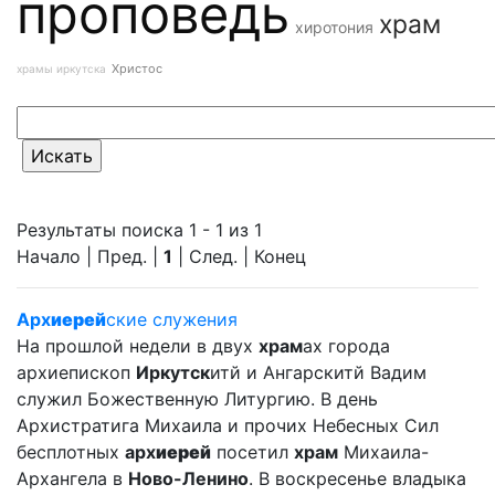
проповедь
храм
хиротония
Христос
храмы иркутска
Результаты поиска 1 - 1 из 1
Начало | Пред. |
1
| След. | Конец
Арх
иерей
ские служения
На прошлой недели в двух
храм
ах города
архиепископ
Иркутск
итй и Ангарскитй Вадим
служил Божественную Литургию. В день
Архистратига Михаила и прочих Небесных Сил
бесплотных
арх
иерей
посетил
храм
Михаила-
Архангела в
Ново-Ленино
. В воскресенье владыка