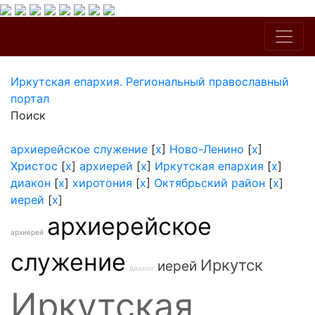
Иркутская епархия. Региональный православный
портал
Поиск
архиерейское служение
[
x
]
Ново-Ленино
[
x
]
Христос
[
x
]
архиерей
[
x
]
Иркутская епархия
[
x
]
диакон
[
x
]
хиротония
[
x
]
Октябрьский район
[
x
]
иерей
[
x
]
архиерейское
архиерей
служение
Иркутск
иерей
диакон
Иркутская