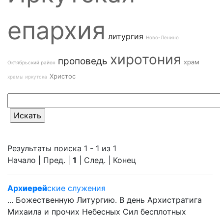
епархия
литургия
Ново-Ленино
хиротония
проповедь
храм
Октябрьский район
Христос
храмы иркутска
Результаты поиска 1 - 1 из 1
Начало | Пред. |
1
| След. | Конец
Арх
иерей
ские служения
... Божественную Литургию. В день Архистратига
Михаила и прочих Небесных Сил бесплотных