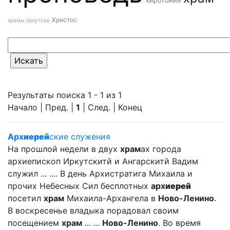
хиротония
Христос
храмы иркутска
Результаты поиска 1 - 1 из 1
Начало | Пред. |
1
| След. | Конец
Арх
иерей
ские служения
На прошлой недели в двух
храм
ах города
архиепископ Иркутскитй и Ангарскитй Вадим
служил ... .... В день Архистратига Михаила и
прочих Небесных Сил бесплотных
арх
иерей
посетил
храм
Михаила-Архангела в
Ново-Ленино
.
В воскресенье владыка порадовал своим
посещением
храм
... ...
Ново-Ленино
. Во время