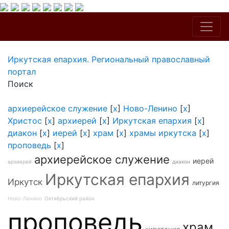
Иркутская епархия. Региональный православный
портал
Поиск
архиерейское служение
[
x
]
Ново-Ленино
[
x
]
Христос
[
x
]
архиерей
[
x
]
Иркутская епархия
[
x
]
диакон
[
x
]
иерей
[
x
]
храм
[
x
]
храмы иркутска
[
x
]
проповедь
[
x
]
архиерейское служение
иерей
архиерей
диакон
Иркутская епархия
Иркутск
литургия
Ново-Ленино
Октябрьский район
проповедь
храм