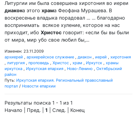
Литургии им была совершена хиротония во иереи
диакон
а этого
храм
а Феофана Мурашева. В
воскресенье владыка порадовал ... ... благодарно
воспринимать всякое хуление, которое на нас
приходит, ибо
Христос
говорит: «если бы вы были
от мира, мир убо свое любил бы,...
Изменен: 23.11.2009
архиерей
,
архиерейское служение
,
диакон
,
иерей
,
хиротония
,
литургия
,
проповедь
,
Христос
,
храм
,
Иркутск
,
храмы
иркутска
,
Иркутская епархия
,
Ново-Ленино
,
Октябрьский
район
Путь:
Иркутская епархия. Региональный православный
портал
/
Новости епархии
Результаты поиска 1 - 1 из 1
Начало | Пред. |
1
| След. | Конец