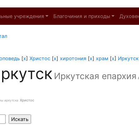
льные учреждения
Благочиния и приходы
Духове
тал
оповедь
[
x
]
Христос
[
x
]
хиротония
[
x
]
храм
[
x
]
Иркутск
ркутск
Иркутская епархия
Христос
мы иркутска