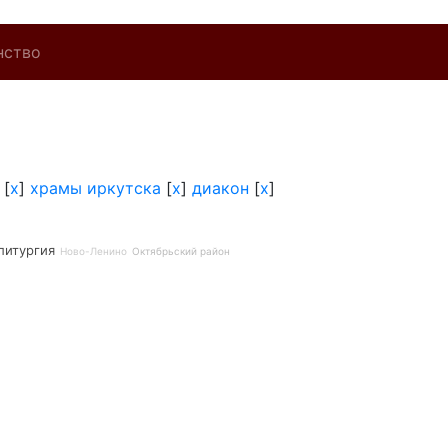
нство
[
x
]
храмы иркутска
[
x
]
диакон
[
x
]
литургия
Ново-Ленино
Октябрьский район