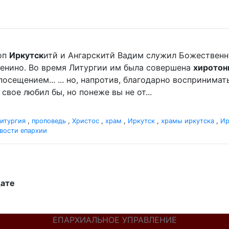
оп
Иркутск
итй и Ангарскитй Вадим служил Божественную
енино. Во время Литургии им была совершена
хиротон
сещением... ... но, напротив, благодарно воспринимат
свое любил бы, но понеже вы не от...
итургия
,
проповедь
,
Христос
,
храм
,
Иркутск
,
храмы иркутска
,
Ир
вости епархии
дате
ЕПАРХИАЛЬНОЕ УПРАВЛЕНИЕ