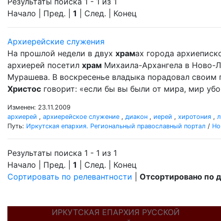
Результаты поиска 1 - 1 из 1
Начало | Пред. |
1
| След. | Конец
Архиерейские служения
На прошлой недели в двух
храм
ах города архиеписк
архиерей посетил
храм
Михаила-Архангела в Ново-Л
Мурашева. В воскресенье владыка порадовал своим по
Христос
говорит: «если бы вы были от мира, мир убо 
Изменен: 23.11.2009
архиерей
,
архиерейское служение
,
диакон
,
иерей
,
хиротония
,
л
Путь:
Иркутская епархия. Региональный православный портал
/
Но
Результаты поиска 1 - 1 из 1
Начало | Пред. |
1
| След. | Конец
Сортировать по релевантности
|
Отсортировано по 
ИРКУТСКАЯ ЕПАРХИЯ РУССКОЙ