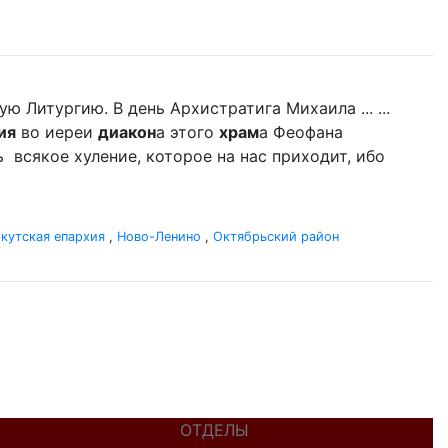
 Литургию. В день Архистратига Михаила ... ...
ия
во иереи
диакон
а этого
храм
а Феофана
ь всякое хуление, которое на нас приходит, ибо
кутская епархия
,
Ново-Ленино
,
Октябрьский район
ОТДЕЛЫ