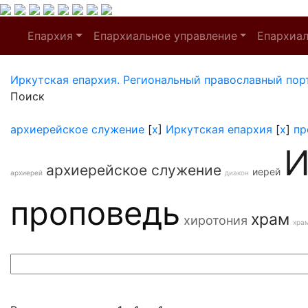
Епархия
Епархиальное управление
Епархиа
Иркутская епархия. Региональный православный пор
Поиск
архиерейское служение
[
x
]
Иркутская епархия
[
x
]
пр
И
архиерейское служение
иерей
архиерей
диакон
проповедь
храм
хиротония
хра