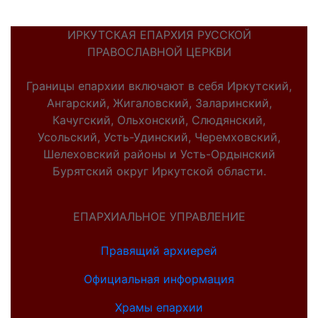
ИРКУТСКАЯ ЕПАРХИЯ РУССКОЙ
ПРАВОСЛАВНОЙ ЦЕРКВИ
Границы епархии включают в себя Иркутский,
Ангарский, Жигаловский, Заларинский,
Качугский, Ольхонский, Слюдянский,
Усольский, Усть-Удинский, Черемховский,
Шелеховский районы и Усть-Ордынский
Бурятский округ Иркутской области.
ЕПАРХИАЛЬНОЕ УПРАВЛЕНИЕ
Правящий архиерей
Официальная информация
Храмы епархии