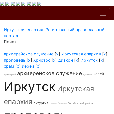
Иркутская епархия. Региональный православный
портал
Поиск
архиерейское служение
[
x
]
Иркутская епархия
[
x
]
проповедь
[
x
]
Христос
[
x
]
диакон
[
x
]
Иркутск
[
x
]
храм
[
x
]
иерей
[
x
]
архиерейское служение
иерей
архиерей
диакон
Иркутск
Иркутская
епархия
литургия
Ново-Ленино
Октябрьский район