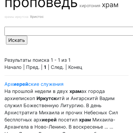
проповедь
храм
хиротония
Христос
храмы иркутска
Результаты поиска 1 - 1 из 1
Начало | Пред. |
1
| След. | Конец
Арх
иерей
ские служения
На прошлой недели в двух
храм
ах города
архиепископ
Иркутск
итй и Ангарскитй Вадим
служил Божественную Литургию. В день
Архистратига Михаила и прочих Небесных Сил
бесплотных арх
иерей
посетил
храм
Михаила-
Архангела в Ново-Ленино. В воскресенье ... ...