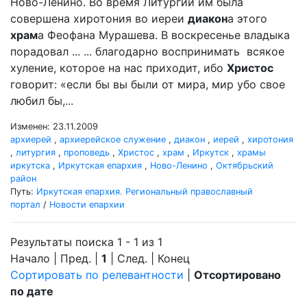
Ново-Ленино. Во время Литургии им была
совершена хиротония во иереи
диакон
а этого
храм
а Феофана Мурашева. В воскресенье владыка
порадовал ... ... благодарно воспринимать всякое
хуление, которое на нас приходит, ибо
Христос
говорит: «если бы вы были от мира, мир убо свое
любил бы,...
Изменен: 23.11.2009
архиерей
,
архиерейское служение
,
диакон
,
иерей
,
хиротония
,
литургия
,
проповедь
,
Христос
,
храм
,
Иркутск
,
храмы
иркутска
,
Иркутская епархия
,
Ново-Ленино
,
Октябрьский
район
Путь:
Иркутская епархия. Региональный православный
портал
/
Новости епархии
Результаты поиска 1 - 1 из 1
Начало | Пред. |
1
| След. | Конец
Сортировать по релевантности
|
Отсортировано
по дате