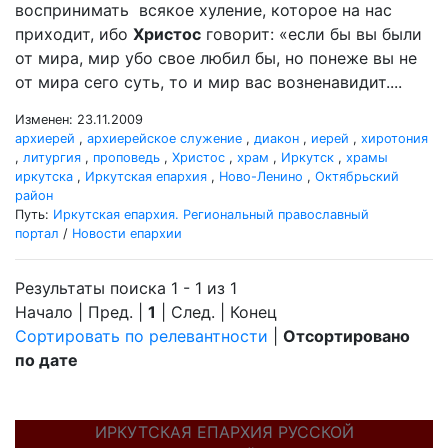
воспринимать всякое хуление, которое на нас
приходит, ибо
Христос
говорит: «если бы вы были
от мира, мир убо свое любил бы, но понеже вы не
от мира сего суть, то и мир вас возненавидит....
Изменен: 23.11.2009
архиерей
,
архиерейское служение
,
диакон
,
иерей
,
хиротония
,
литургия
,
проповедь
,
Христос
,
храм
,
Иркутск
,
храмы
иркутска
,
Иркутская епархия
,
Ново-Ленино
,
Октябрьский
район
Путь:
Иркутская епархия. Региональный православный
портал
/
Новости епархии
Результаты поиска 1 - 1 из 1
Начало | Пред. |
1
| След. | Конец
Сортировать по релевантности
|
Отсортировано
по дате
ИРКУТСКАЯ ЕПАРХИЯ РУССКОЙ