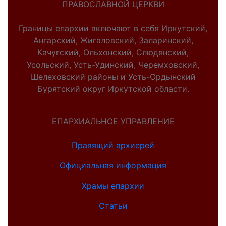
ПРАВОСЛАВНОЙ ЦЕРКВИ
Границы епархии включают в себя Иркутский,
Ангарский, Жигаловский, Заларинский,
Качугский, Ольхонский, Слюдянский,
Усольский, Усть-Удинский, Черемховский,
Шелеховский районы и Усть-Ордынский
Бурятский округ Иркутской области.
ЕПАРХИАЛЬНОЕ УПРАВЛЕНИЕ
Правящий архиерей
Официальная информация
Храмы епархии
Статьи