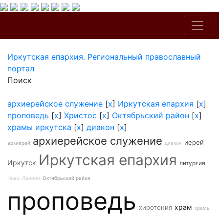
Иркутская епархия. Региональный православный
портал
Поиск
архиерейское служение
[
x
]
Иркутская епархия
[
x
]
проповедь
[
x
]
Христос
[
x
]
Октябрьский район
[
x
]
храмы иркутска
[
x
]
диакон
[
x
]
архиерейское служение
иерей
архиерей
диакон
Иркутская епархия
Иркутск
литургия
Ново-Ленино
Октябрьский район
проповедь
храм
хиротония
храмы