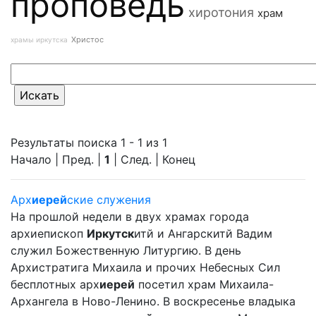
проповедь
хиротония
храм
Христос
храмы иркутска
Результаты поиска 1 - 1 из 1
Начало | Пред. |
1
| След. | Конец
Арх
иерей
ские служения
На прошлой недели в двух храмах города
архиепископ
Иркутск
итй и Ангарскитй Вадим
служил Божественную Литургию. В день
Архистратига Михаила и прочих Небесных Сил
бесплотных арх
иерей
посетил храм Михаила-
Архангела в Ново-Ленино. В воскресенье владыка