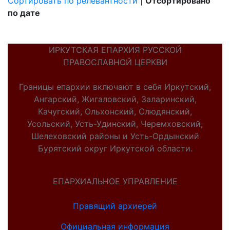
Сортировать по релевантности
|
Отсортировано
по дате
ИРКУТСКАЯ ЕПАРХИЯ РУССКОЙ
ПРАВОСЛАВНОЙ ЦЕРКВИ
Границы епархии включают в себя Иркутский,
Ангарский, Жигаловский, Заларинский,
Качугский, Ольхонский, Слюдянский,
Усольский, Усть-Удинский, Черемховский,
Шелеховский районы и Усть-Ордынский
Бурятский округ Иркутской области.
ЕПАРХИАЛЬНОЕ УПРАВЛЕНИЕ
Правящий архиерей
Официальная информация