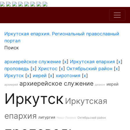
Иркутская епархия. Региональный православный
портал
Поиск
архиерейское служение
[
x
]
Иркутская епархия
[
x
]
проповедь
[
x
]
Христос
[
x
]
Октябрьский район
[
x
]
Иркутск
[
x
]
иерей
[
x
]
хиротония
[
x
]
архиерейское служение
иерей
архиерей
диакон
Иркутск
Иркутская
епархия
литургия
Ново-Ленино
Октябрьский район