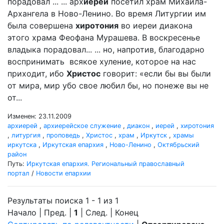
порадовал ... ... арх
иерей
посетил храм Михаила-
Архангела в Ново-Ленино. Во время Литургии им
была совершена
хиротония
во иереи диакона
этого храма Феофана Мурашева. В воскресенье
владыка порадовал... ... но, напротив, благодарно
воспринимать всякое хуление, которое на нас
приходит, ибо
Христос
говорит: «если бы вы были
от мира, мир убо свое любил бы, но понеже вы не
от...
Изменен: 23.11.2009
архиерей
,
архиерейское служение
,
диакон
,
иерей
,
хиротония
,
литургия
,
проповедь
,
Христос
,
храм
,
Иркутск
,
храмы
иркутска
,
Иркутская епархия
,
Ново-Ленино
,
Октябрьский
район
Путь:
Иркутская епархия. Региональный православный
портал
/
Новости епархии
Результаты поиска 1 - 1 из 1
Начало | Пред. |
1
| След. | Конец