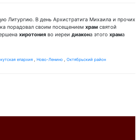
ую Литургию. В день Архистратига Михаила и прочих
дыка порадовал своим посещением
храм
святой
вершена
хиротония
во иереи
диакон
а этого
храм
а
кутская епархия
,
Ново-Ленино
,
Октябрьский район