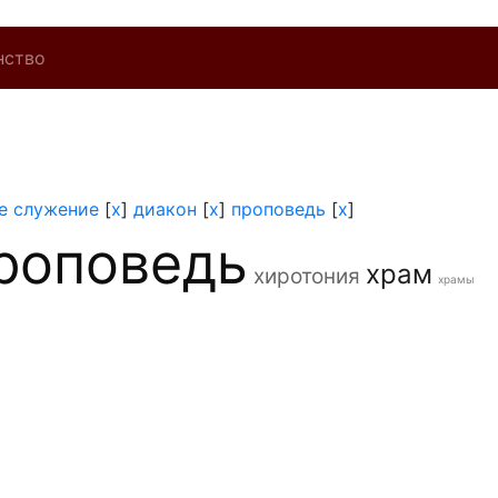
нство
е служение
[
x
]
диакон
[
x
]
проповедь
[
x
]
роповедь
храм
хиротония
храмы