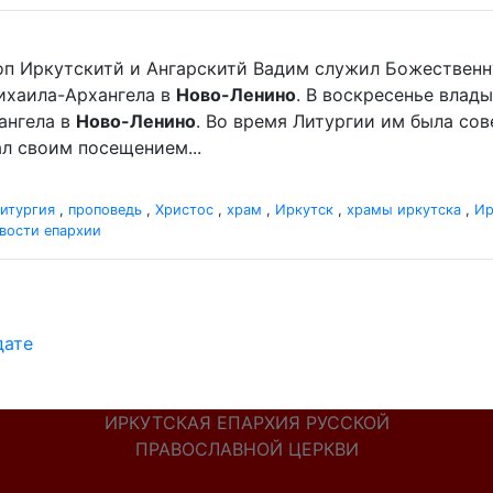
оп Иркутскитй и Ангарскитй Вадим служил Божественн
хаила-Архангела в
Ново-Ленино
. В воскресенье вла
ангела в
Ново-Ленино
. Во время Литургии им была со
л своим посещением...
итургия
,
проповедь
,
Христос
,
храм
,
Иркутск
,
храмы иркутска
,
Ир
вости епархии
дате
ИРКУТСКАЯ ЕПАРХИЯ РУССКОЙ
ПРАВОСЛАВНОЙ ЦЕРКВИ