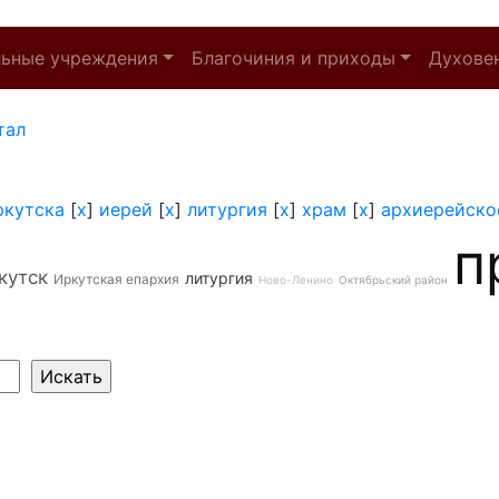
льные учреждения
Благочиния и приходы
Духове
тал
ркутска
[
x
]
иерей
[
x
]
литургия
[
x
]
храм
[
x
]
архиерейско
п
кутск
литургия
Иркутская епархия
Ново-Ленино
Октябрьский район