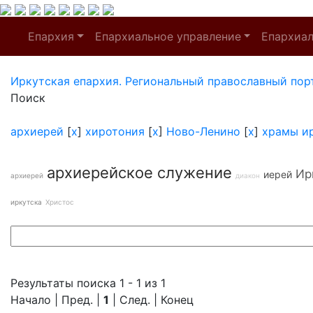
Епархия
Епархиальное управление
Епархиа
Иркутская епархия. Региональный православный пор
Поиск
архиерей
[
x
]
хиротония
[
x
]
Ново-Ленино
[
x
]
храмы и
архиерейское служение
Ир
иерей
архиерей
диакон
иркутска
Христос
Результаты поиска 1 - 1 из 1
Начало | Пред. |
1
| След. | Конец