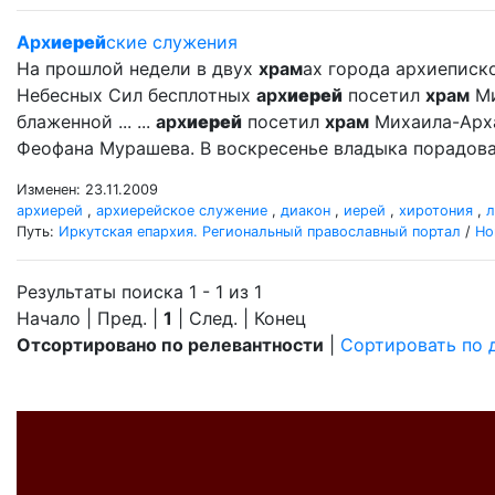
Арх
иерей
ские служения
На прошлой недели в двух
храм
ах города архиеписк
Небесных Сил бесплотных
арх
иерей
посетил
храм
Ми
блаженной ... ...
арх
иерей
посетил
храм
Михаила-Арх
Феофана Мурашева. В воскресенье владыка порадова
Изменен: 23.11.2009
архиерей
,
архиерейское служение
,
диакон
,
иерей
,
хиротония
,
л
Путь:
Иркутская епархия. Региональный православный портал
/
Но
Результаты поиска 1 - 1 из 1
Начало | Пред. |
1
| След. | Конец
Отсортировано по релевантности
|
Сортировать по 