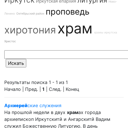
литургия
Иркутская епархия
Ново-
проповедь
Ленино
Октябрьский район
храм
хиротония
храмы иркутска
Христос
Результаты поиска 1 - 1 из 1
Начало | Пред. |
1
| След. | Конец
Арх
иерей
ские служения
На прошлой недели в двух
храм
ах города
архиепископ Иркутскитй и Ангарскитй Вадим
служил Божественную Литургию. В день