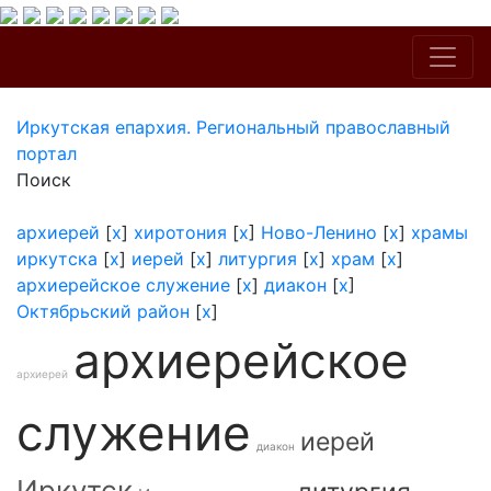
Иркутская епархия. Региональный православный
портал
Поиск
архиерей
[
x
]
хиротония
[
x
]
Ново-Ленино
[
x
]
храмы
иркутска
[
x
]
иерей
[
x
]
литургия
[
x
]
храм
[
x
]
архиерейское служение
[
x
]
диакон
[
x
]
Октябрьский район
[
x
]
архиерейское
архиерей
служение
иерей
диакон
Иркутск