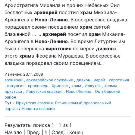
Архистратига Михаила и прочих Небесных Сил
бесплотных
арх
иерей
посетил
храм
Михаила-
Архангела в
Ново-Ленино
. В воскресенье владыка
порадовал своим посещением
храм
святой
блаженной ... ...
арх
иерей
посетил
храм
Михаила-
Архангела в
Ново-Ленино
. Во время Литургии им
была совершена
хиротония
во иереи
диакон
а
этого
храм
а Феофана Мурашева. В воскресенье
владыка порадовал своим посещением...
Изменен: 23.11.2009
архиерей
,
архиерейское служение
,
диакон
,
иерей
,
хиротония
,
литургия
,
проповедь
,
Христос
,
храм
,
Иркутск
,
храмы
иркутска
,
Иркутская епархия
,
Ново-Ленино
,
Октябрьский
район
Путь:
Иркутская епархия. Региональный православный
портал
/
Новости епархии
Результаты поиска 1 - 1 из 1
Начало | Пред. |
1
| След. | Конец