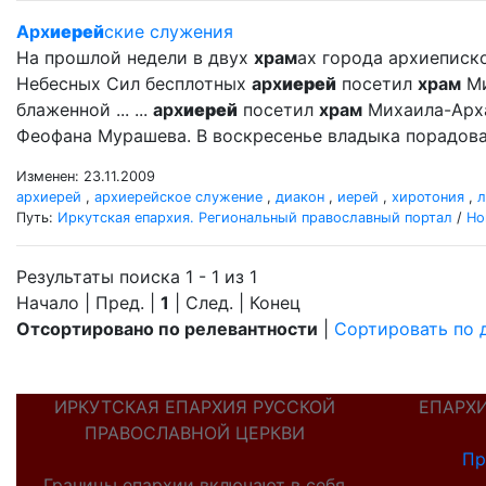
Арх
иерей
ские служения
На прошлой недели в двух
храм
ах города архиеписк
Небесных Сил бесплотных
арх
иерей
посетил
храм
Ми
блаженной ... ...
арх
иерей
посетил
храм
Михаила-Арх
Феофана Мурашева. В воскресенье владыка порадовал
Изменен: 23.11.2009
архиерей
,
архиерейское служение
,
диакон
,
иерей
,
хиротония
,
л
Путь:
Иркутская епархия. Региональный православный портал
/
Но
Результаты поиска 1 - 1 из 1
Начало | Пред. |
1
| След. | Конец
Отсортировано по релевантности
|
Сортировать по 
ИРКУТСКАЯ ЕПАРХИЯ РУССКОЙ
ЕПАРХ
ПРАВОСЛАВНОЙ ЦЕРКВИ
Пр
Границы епархии включают в себя