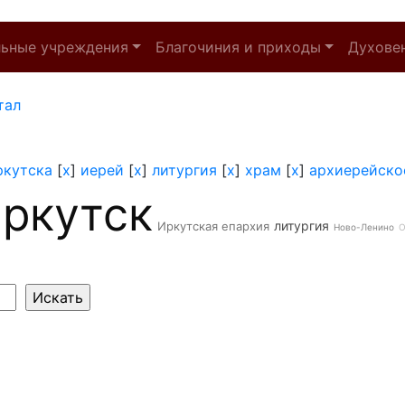
льные учреждения
Благочиния и приходы
Духове
тал
ркутска
[
x
]
иерей
[
x
]
литургия
[
x
]
храм
[
x
]
архиерейско
ркутск
литургия
Иркутская епархия
Ново-Ленино
О