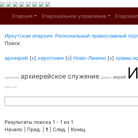
Епархия
Епархиальное управление
Епархиа
Иркутская епархия. Региональный православный пор
Поиск
архиерей
[
x
]
хиротония
[
x
]
Ново-Ленино
[
x
]
храмы и
И
архиерейское служение
иерей
архиерей
диакон
Христос
Результаты поиска 1 - 1 из 1
Начало | Пред. |
1
| След. | Конец