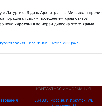
ую Литургию. В день Архистратига Михаила и прочих
дыка порадовал своим посещением
храм
святой
вершена
хиротония
во иереи диакона этого
храм
а
кутская епархия
,
Ново-Ленино
,
Октябрьский район
КОНТАКТНАЯ ИНФОРМАЦИЯ
разования
664035, Россия, г. Иркутск, ул.
Ангарская, 14