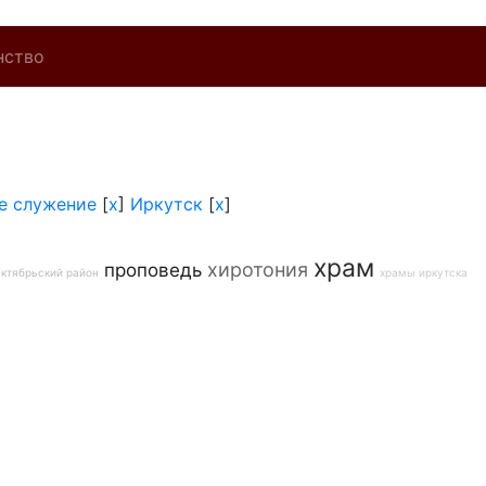
нство
е служение
[
x
]
Иркутск
[
x
]
храм
хиротония
проповедь
ктябрьский район
храмы иркутска