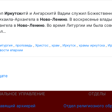
оп
Иркутск
итй и Ангарскитй Вадим служил Божественн
хаила-Архангела в
Ново-Ленино
. В воскресенье вла
ангела в
Ново-Ленино
. Во время Литургии им была со
...
итургия
,
проповедь
,
Христос
,
храм
,
Иркутск
,
храмы иркутска
,
Ир
вости епархии
дате
ИАЛЬНОЕ УПРАВЛЕНИЕ
ОТДЕЛЫ
авящий архиерей
Отдел религиозного об