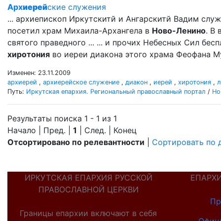
Арх
иерей
ские служения
... архиепископ Иркутскитй и Ангарскитй Вадим сл
посетил храм Михаила-Архангела в
Ново-Ленино
. В
святого праведного ... ... и прочих Небесных Сил бе
хиротония
во иереи диакона этого храма Феофана Му
Изменен: 23.11.2009
архиерей
,
архиерейское служение
,
диакон
,
иерей
,
хиротония
,
л
Путь:
Иркутская епархия. Региональный православный портал
/
Но
Результаты поиска 1 - 1 из 1
Начало | Пред. |
1
| След. | Конец
Отсортировано по релевантности
|
Сортировать по 
ИРКУТСКАЯ ЕПАРХИЯ РУССКОЙ
ЕПАРХ
ПРАВОСЛАВНОЙ ЦЕРКВИ
Пр
Границы епархии включают в себя