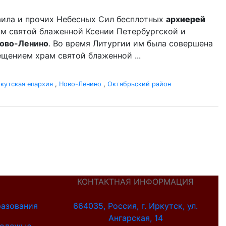
аила и прочих Небесных Сил бесплотных
арх
иерей
ам святой блаженной Ксении Петербургской и
ово-Ленино
. Во время Литургии им была совершена
щением храм святой блаженной ...
кутская епархия
,
Ново-Ленино
,
Октябрьский район
КОНТАКТНАЯ ИНФОРМАЦИЯ
разования
664035, Россия, г. Иркутск, ул.
Ангарская, 14