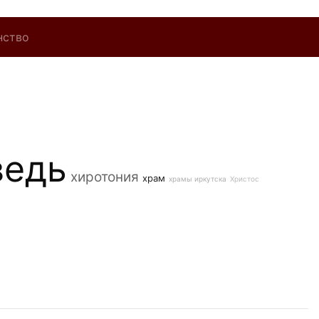
нство
ведь
хиротония
храм
храмы иркутска
Христос