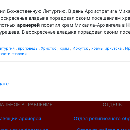
ужил Божественную Литургию. В день Архистратига Мих
 воскресенье владыка порадовал своим посещением хр
сплотных
арх
иерей
посетил храм Михаила-Архангела в
Н
рашева. В воскресенье владыка порадовал своим посе
итургия
,
проповедь
,
Христос
,
храм
,
Иркутск
,
храмы иркутска
,
Ир
вости епархии
дате
ИАЛЬНОЕ УПРАВЛЕНИЕ
ОТДЕЛЫ
авящий архиерей
Отдел религиозного об