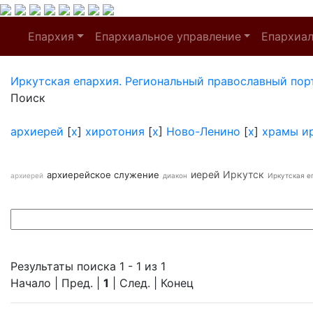
Епархия
Епархиальное управление
Епархиа
Иркутская епархия. Региональный православный пор
Поиск
архиерей
[
x
]
хиротония
[
x
]
Ново-Ленино
[
x
]
храмы и
иерей
Иркутск
архиерейское служение
архиерей
диакон
Иркутская е
Результаты поиска 1 - 1 из 1
Начало | Пред. |
1
| След. | Конец