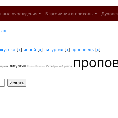
льные учреждения
Благочиния и приходы
Духове
тал
ркутска
[
x
]
иерей
[
x
]
литургия
[
x
]
проповедь
[
x
]
пропо
литургия
пархия
Ново-Ленино
Октябрьский район