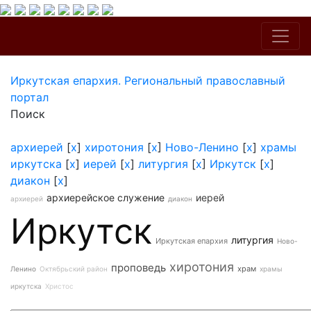
Иркутская епархия. Региональный православный
портал
Поиск
архиерей
[
x
]
хиротония
[
x
]
Ново-Ленино
[
x
]
храмы
иркутска
[
x
]
иерей
[
x
]
литургия
[
x
]
Иркутск
[
x
]
диакон
[
x
]
архиерейское служение
иерей
архиерей
диакон
Иркутск
литургия
Иркутская епархия
Ново-
хиротония
проповедь
храм
Ленино
Октябрьский район
храмы
иркутска
Христос