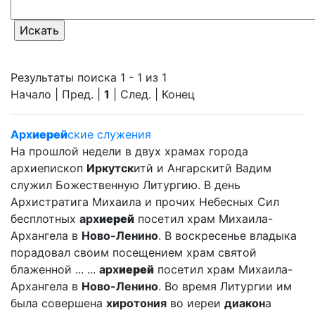
Результаты поиска 1 - 1 из 1
Начало | Пред. |
1
| След. | Конец
Арх
иерей
ские служения
На прошлой недели в двух храмах города
архиепископ
Иркутск
итй и Ангарскитй Вадим
служил Божественную Литургию. В день
Архистратига Михаила и прочих Небесных Сил
бесплотных
арх
иерей
посетил храм Михаила-
Архангела в
Ново-Ленино
. В воскресенье владыка
порадовал своим посещением храм святой
блаженной ... ...
арх
иерей
посетил храм Михаила-
Архангела в
Ново-Ленино
. Во время Литургии им
была совершена
хиротония
во иереи
диакон
а