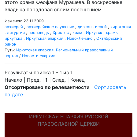
этого храма Феофана Мурашева. В воскресенье
владыка порадовал своим посещением...
Изменен: 23.11.2009
архиерей
,
архиерейское служение
,
диакон
,
иерей
,
хиротония
,
литургия
,
проповедь
,
Христос
,
храм
,
Иркутск
,
храмы
иркутска
,
Иркутская епархия
,
Ново-Ленино
,
Октябрьский
район
Путь:
Иркутская епархия. Региональный православный
портал
/
Новости епархии
Результаты поиска 1 - 1 из 1
Начало | Пред. |
1
| След. | Конец
Отсортировано по релевантности
|
Сортировать
по дате
ИРКУТСКАЯ ЕПАРХИЯ РУССКОЙ
ПРАВОСЛАВНОЙ ЦЕРКВИ