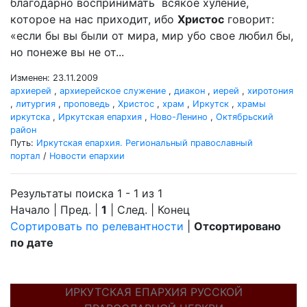
благодарно воспринимать всякое хуление,
которое на нас приходит, ибо
Христос
говорит:
«если бы вы были от мира, мир убо свое любил бы,
но понеже вы не от...
Изменен: 23.11.2009
архиерей
,
архиерейское служение
,
диакон
,
иерей
,
хиротония
,
литургия
,
проповедь
,
Христос
,
храм
,
Иркутск
,
храмы
иркутска
,
Иркутская епархия
,
Ново-Ленино
,
Октябрьский
район
Путь:
Иркутская епархия. Региональный православный
портал
/
Новости епархии
Результаты поиска 1 - 1 из 1
Начало | Пред. |
1
| След. | Конец
Сортировать по релевантности
|
Отсортировано
по дате
ИРКУТСКАЯ ЕПАРХИЯ РУССКОЙ