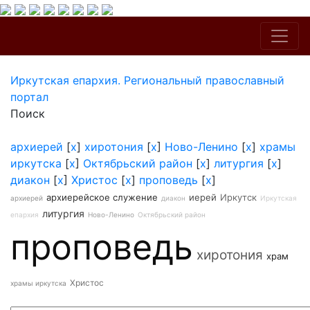
Иркутская епархия. Региональный православный
портал
Поиск
архиерей
[
x
]
хиротония
[
x
]
Ново-Ленино
[
x
]
храмы
иркутска
[
x
]
Октябрьский район
[
x
]
литургия
[
x
]
диакон
[
x
]
Христос
[
x
]
проповедь
[
x
]
архиерейское служение
иерей
Иркутск
архиерей
диакон
Иркутская
литургия
епархия
Ново-Ленино
Октябрьский район
проповедь
хиротония
храм
Христос
храмы иркутска