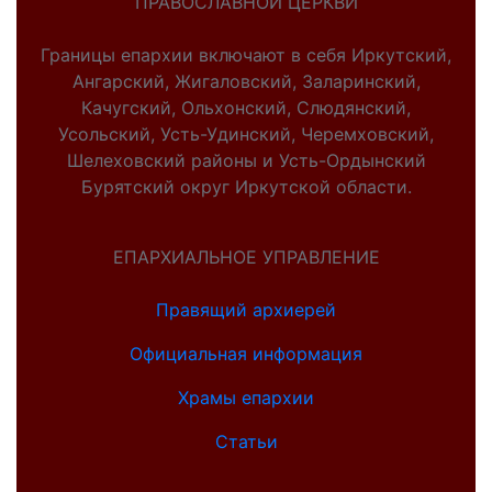
ПРАВОСЛАВНОЙ ЦЕРКВИ
Границы епархии включают в себя Иркутский,
Ангарский, Жигаловский, Заларинский,
Качугский, Ольхонский, Слюдянский,
Усольский, Усть-Удинский, Черемховский,
Шелеховский районы и Усть-Ордынский
Бурятский округ Иркутской области.
ЕПАРХИАЛЬНОЕ УПРАВЛЕНИЕ
Правящий архиерей
Официальная информация
Храмы епархии
Статьи