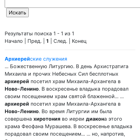
Результаты поиска 1 - 1 из 1
Начало | Пред. |
1
| След. | Конец
Архиерей
ские служения
... Божественную Литургию. В день Архистратига
Михаила и прочих Небесных Сил бесплотных
архиерей
посетил храм Михаила-Архангела в
Ново-Ленино
. В воскресенье владыка порадовал
своим посещением храм святой блаженной... ...
архиерей
посетил храм Михаила-Архангела в
Ново-Ленино
. Во время Литургии им была
совершена
хиротония
во иереи
диакон
а этого
храма Феофана Мурашева. В воскресенье владыка
порадовал своим посещением... ... но, напротив,