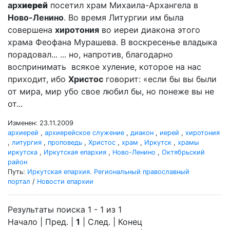
арх
иерей
посетил храм Михаила-Архангела в
Ново-Ленино
. Во время Литургии им была
совершена
хиротония
во иереи диакона этого
храма Феофана Мурашева. В воскресенье владыка
порадовал... ... но, напротив, благодарно
воспринимать всякое хуление, которое на нас
приходит, ибо
Христос
говорит: «если бы вы были
от мира, мир убо свое любил бы, но понеже вы не
от...
Изменен: 23.11.2009
архиерей
,
архиерейское служение
,
диакон
,
иерей
,
хиротония
,
литургия
,
проповедь
,
Христос
,
храм
,
Иркутск
,
храмы
иркутска
,
Иркутская епархия
,
Ново-Ленино
,
Октябрьский
район
Путь:
Иркутская епархия. Региональный православный
портал
/
Новости епархии
Результаты поиска 1 - 1 из 1
Начало | Пред. |
1
| След. | Конец