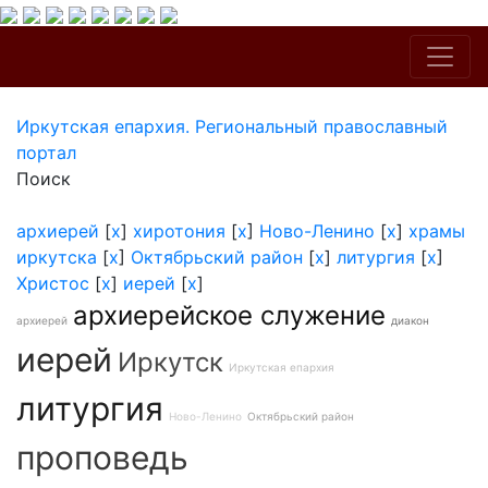
Иркутская епархия. Региональный православный
портал
Поиск
архиерей
[
x
]
хиротония
[
x
]
Ново-Ленино
[
x
]
храмы
иркутска
[
x
]
Октябрьский район
[
x
]
литургия
[
x
]
Христос
[
x
]
иерей
[
x
]
архиерейское служение
архиерей
диакон
иерей
Иркутск
Иркутская епархия
литургия
Ново-Ленино
Октябрьский район
проповедь