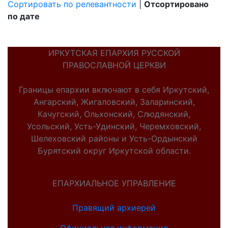
Сортировать по релевантности
|
Отсортировано
по дате
ИРКУТСКАЯ ЕПАРХИЯ РУССКОЙ
ПРАВОСЛАВНОЙ ЦЕРКВИ
Границы епархии включают в себя Иркутский,
Ангарский, Жигаловский, Заларинский,
Качугский, Ольхонский, Слюдянский,
Усольский, Усть-Удинский, Черемховский,
Шелеховский районы и Усть-Ордынский
Бурятский округ Иркутской области.
ЕПАРХИАЛЬНОЕ УПРАВЛЕНИЕ
Правящий архиерей