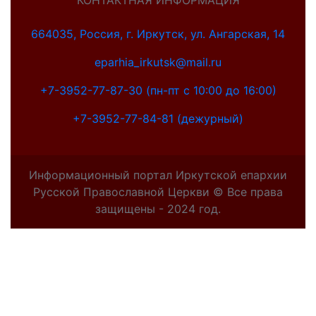
КОНТАКТНАЯ ИНФОРМАЦИЯ
664035, Россия, г. Иркутск, ул. Ангарская, 14
eparhia_irkutsk@mail.ru
+7-3952-77-87-30 (пн-пт с 10:00 до 16:00)
+7-3952-77-84-81 (дежурный)
Информационный портал Иркутской епархии
Русской Православной Церкви © Все права
защищены - 2024 год.