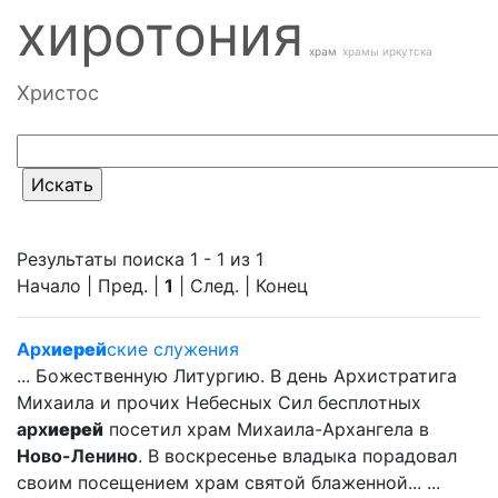
хиротония
храм
храмы иркутска
Христос
Результаты поиска 1 - 1 из 1
Начало | Пред. |
1
| След. | Конец
Арх
иерей
ские служения
... Божественную Литургию. В день Архистратига
Михаила и прочих Небесных Сил бесплотных
арх
иерей
посетил храм Михаила-Архангела в
Ново-Ленино
. В воскресенье владыка порадовал
своим посещением храм святой блаженной... ...