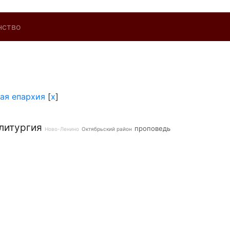
нство
ая епархия
[
x
]
литургия
проповедь
Ново-Ленино
Октябрьский район