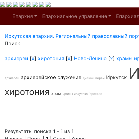
Епархия
Епархиальное управление
Епархиа
Иркутская епархия. Региональный православный пор
Поиск
архиерей
[
x
]
хиротония
[
x
]
Ново-Ленино
[
x
]
храмы и
И
архиерейское служение
Иркутск
архиерей
диакон
иерей
хиротония
храм
храмы иркутска
Христос
Результаты поиска 1 - 1 из 1
Начало | Пред. |
1
| След. | Конец