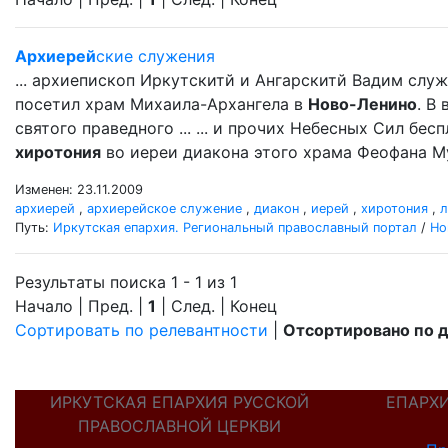
Архиерей
ские служения
... архиепископ Иркутскитй и Ангарскитй Вадим сл
посетил храм Михаила-Архангела в
Ново-Ленино
. В
святого праведного ... ... и прочих Небесных Сил бе
хиротония
во иереи диакона этого храма Феофана Му
Изменен: 23.11.2009
архиерей
,
архиерейское служение
,
диакон
,
иерей
,
хиротония
,
л
Путь:
Иркутская епархия. Региональный православный портал
/
Но
Результаты поиска 1 - 1 из 1
Начало | Пред. |
1
| След. | Конец
Сортировать по релевантности
|
Отсортировано по 
ИРКУТСКАЯ ЕПАРХИЯ РУССКОЙ
ЕПАРХ
ПРАВОСЛАВНОЙ ЦЕРКВИ