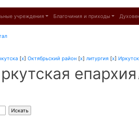
льные учреждения
Благочиния и приходы
Духове
тал
ркутска
[
x
]
Октябрьский район
[
x
]
литургия
[
x
]
Иркутск
ркутская епархия