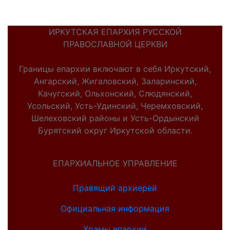
ИРКУТСКАЯ ЕПАРХИЯ РУССКОЙ
ПРАВОСЛАВНОЙ ЦЕРКВИ
Границы епархии включают в себя Иркутский,
Ангарский, Жигаловский, Заларинский,
Качугский, Ольхонский, Слюдянский,
Усольский, Усть-Удинский, Черемховский,
Шелеховский районы и Усть-Ордынский
Бурятский округ Иркутской области.
ЕПАРХИАЛЬНОЕ УПРАВЛЕНИЕ
Правящий архиерей
Официальная информация
Храмы епархии