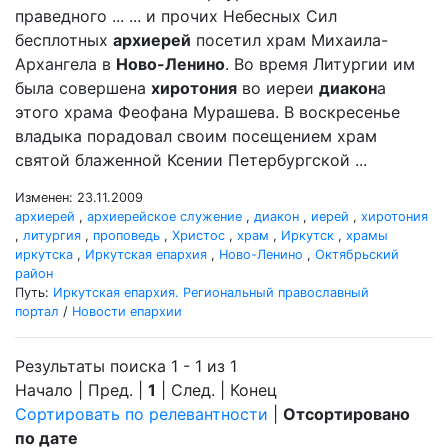
праведного ... ... и прочих Небесных Сил
бесплотных
архиерей
посетил храм Михаила-
Архангела в
Ново-Ленино
. Во время Литургии им
была совершена
хиротония
во иереи
диакон
а
этого храма Феофана Мурашева. В воскресенье
владыка порадовал своим посещением храм
святой блаженной Ксении Петербургской ...
Изменен: 23.11.2009
архиерей
,
архиерейское служение
,
диакон
,
иерей
,
хиротония
,
литургия
,
проповедь
,
Христос
,
храм
,
Иркутск
,
храмы
иркутска
,
Иркутская епархия
,
Ново-Ленино
,
Октябрьский
район
Путь:
Иркутская епархия. Региональный православный
портал
/
Новости епархии
Результаты поиска 1 - 1 из 1
Начало | Пред. |
1
| След. | Конец
Сортировать по релевантности
|
Отсортировано
по дате