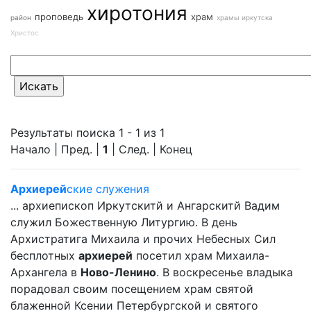
хиротония
проповедь
храм
район
храмы иркутска
Христос
Результаты поиска 1 - 1 из 1
Начало | Пред. |
1
| След. | Конец
Архиерей
ские служения
... архиепископ Иркутскитй и Ангарскитй Вадим
служил Божественную Литургию. В день
Архистратига Михаила и прочих Небесных Сил
бесплотных
архиерей
посетил храм Михаила-
Архангела в
Ново-Ленино
. В воскресенье владыка
порадовал своим посещением храм святой
блаженной Ксении Петербургской и святого