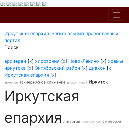
Иркутская епархия. Региональный православный
портал
Поиск
архиерей
[
x
]
хиротония
[
x
]
Ново-Ленино
[
x
]
храмы
иркутска
[
x
]
Октябрьский район
[
x
]
диакон
[
x
]
Иркутская епархия
[
x
]
Иркутск
архиерейское служение
архиерей
диакон
иерей
Иркутская
епархия
литургия
Ново-Ленино
Октябрьский