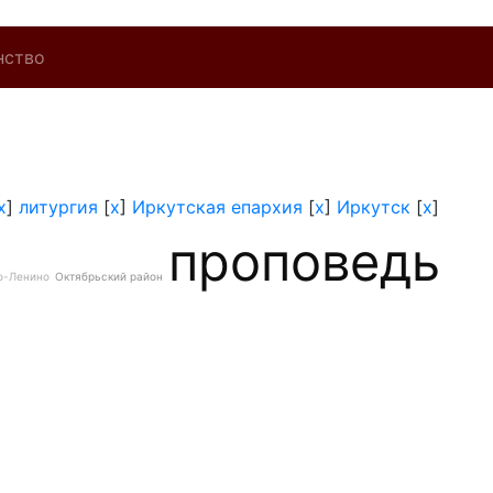
нство
x
]
литургия
[
x
]
Иркутская епархия
[
x
]
Иркутск
[
x
]
проповедь
о-Ленино
Октябрьский район