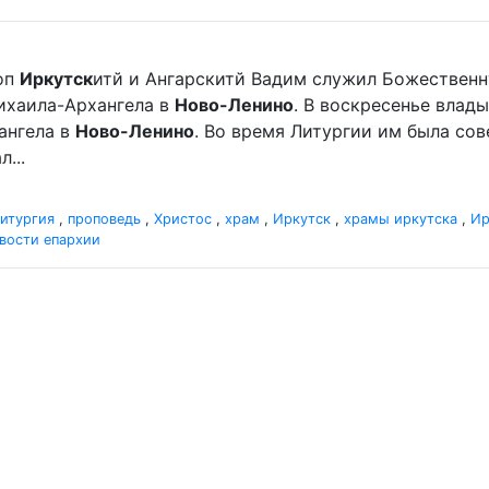
оп
Иркутск
итй и Ангарскитй Вадим служил Божественн
хаила-Архангела в
Ново-Ленино
. В воскресенье вла
ангела в
Ново-Ленино
. Во время Литургии им была со
...
итургия
,
проповедь
,
Христос
,
храм
,
Иркутск
,
храмы иркутска
,
Ир
вости епархии