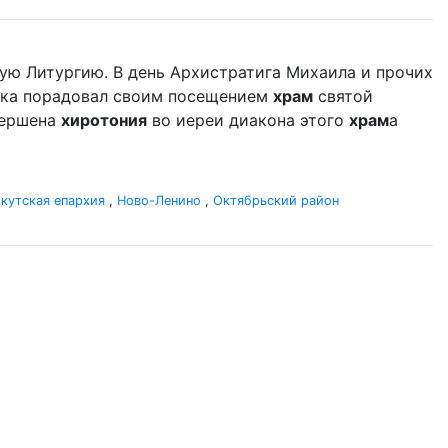
ую Литургию. В день Архистратига Михаила и прочих
дыка порадовал своим посещением
храм
святой
вершена
хиротония
во иереи диакона этого
храм
а
кутская епархия
,
Ново-Ленино
,
Октябрьский район