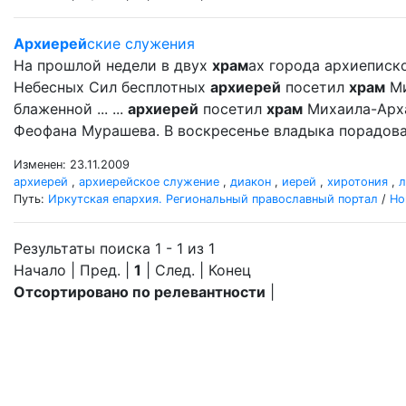
Архиерей
ские служения
На прошлой недели в двух
храм
ах города архиеписк
Небесных Сил бесплотных
архиерей
посетил
храм
Ми
блаженной ... ...
архиерей
посетил
храм
Михаила-Арх
Феофана Мурашева. В воскресенье владыка порадовал
Изменен: 23.11.2009
архиерей
,
архиерейское служение
,
диакон
,
иерей
,
хиротония
,
л
Путь:
Иркутская епархия. Региональный православный портал
/
Но
Результаты поиска 1 - 1 из 1
Начало | Пред. |
1
| След. | Конец
Отсортировано по релевантности
|