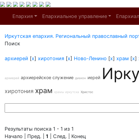
Епархия
Епархиальное управление
Епархиа
Иркутская епархия. Региональный православный пор
Поиск
архиерей
[
x
]
хиротония
[
x
]
Ново-Ленино
[
x
]
храм
[
x
]
Ирку
архиерейское служение
иерей
архиерей
диакон
храм
хиротония
храмы иркутска
Христос
Результаты поиска 1 - 1 из 1
Начало | Пред. |
1
| След. | Конец