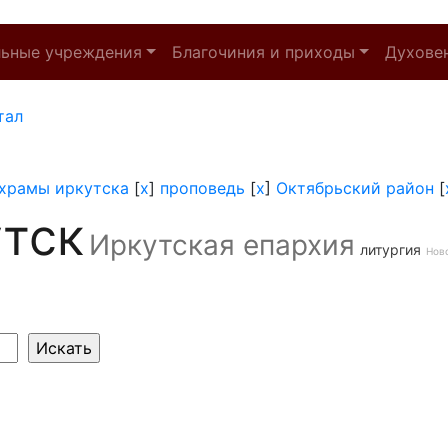
льные учреждения
Благочиния и приходы
Духове
тал
храмы иркутска
[
x
]
проповедь
[
x
]
Октябрьский район
[
тск
Иркутская епархия
литургия
Нов