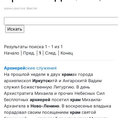
храмы иркутска
Христос
Результаты поиска 1 - 1 из 1
Начало | Пред. |
1
| След. | Конец
Архиерей
ские служения
На прошлой недели в двух
храм
ах города
архиепископ
Иркутск
итй и Ангарскитй Вадим
служил Божественную Литургию. В день
Архистратига Михаила и прочих Небесных Сил
бесплотных
архиерей
посетил
храм
Михаила-
Архангела в
Ново-Ленино
. В воскресенье владыка
порадовал своим посещением
храм
святой