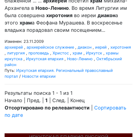
блаженной ... ...
архиерей
посетил
храм
Михаила-
Архангела в
Ново-Ленино
. Во время Литургии им
была совершена
хиротония
во иереи
диакон
а
этого
храм
а Феофана Мурашева. В воскресенье
владыка порадовал своим посещением...
Изменен: 23.11.2009
архиерей
,
архиерейское служение
,
диакон
,
иерей
,
хиротония
,
литургия
,
проповедь
,
Христос
,
храм
,
Иркутск
,
храмы
иркутска
,
Иркутская епархия
,
Ново-Ленино
,
Октябрьский
район
Путь:
Иркутская епархия. Региональный православный
портал
/
Новости епархии
Результаты поиска 1 - 1 из 1
Начало | Пред. |
1
| След. | Конец
Отсортировано по релевантности
|
Сортировать
по дате