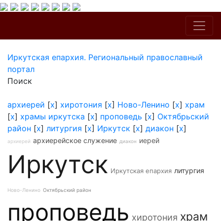
Иркутская епархия. Региональный православный
портал
Поиск
архиерей
[
x
]
хиротония
[
x
]
Ново-Ленино
[
x
]
храм
[
x
]
храмы иркутска
[
x
]
проповедь
[
x
]
Октябрьский
район
[
x
]
литургия
[
x
]
Иркутск
[
x
]
диакон
[
x
]
архиерейское служение
иерей
архиерей
диакон
Иркутск
литургия
Иркутская епархия
Ново-Ленино
Октябрьский район
проповедь
храм
хиротония