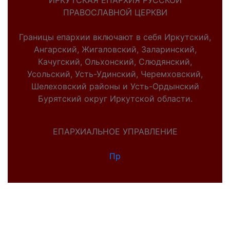
ИРКУТСКАЯ ЕПАРХИЯ РУССКОЙ
ПРАВОСЛАВНОЙ ЦЕРКВИ
Границы епархии включают в себя Иркутский,
Ангарский, Жигаловский, Заларинский,
Качугский, Ольхонский, Слюдянский,
Усольский, Усть-Удинский, Черемховский,
Шелеховский районы и Усть-Ордынский
Бурятский округ Иркутской области.
ЕПАРХИАЛЬНОЕ УПРАВЛЕНИЕ
Пр