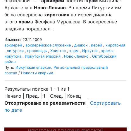
блаженной ... ...
арх
иерей
посетил
храм
Михаила-
Архангела в
Ново-Ленино
. Во время Литургии им
была совершена
хиротония
во иереи диакона
этого
храм
а Феофана Мурашева. В воскресенье
владыка порадовал...
Изменен: 23.11.2009
архиерей
,
архиерейское служение
,
диакон
,
иерей
,
хиротония
,
литургия
,
проповедь
,
Христос
,
храм
,
Иркутск
,
храмы
иркутска
,
Иркутская епархия
,
Ново-Ленино
,
Октябрьский
район
Путь:
Иркутская епархия. Региональный православный
портал
/
Новости епархии
Результаты поиска 1 - 1 из 1
Начало | Пред. |
1
| След. | Конец
Отсортировано по релевантности
|
Сортировать
по дате