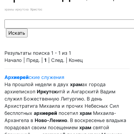
храмы иркутска
Христос
Результаты поиска 1 - 1 из 1
Начало | Пред. |
1
| След. | Конец
Арх
иерей
ские служения
На прошлой недели в двух
храм
ах города
архиепископ
Иркутск
итй и Ангарскитй Вадим
служил Божественную Литургию. В день
Архистратига Михаила и прочих Небесных Сил
бесплотных
арх
иерей
посетил
храм
Михаила-
Архангела в
Ново-Ленино
. В воскресенье владыка
порадовал своим посещением
храм
святой