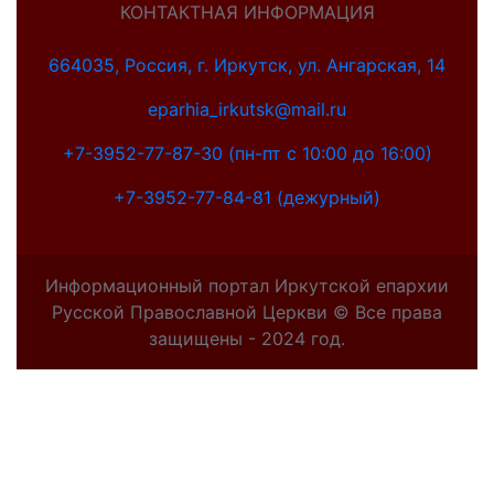
КОНТАКТНАЯ ИНФОРМАЦИЯ
664035, Россия, г. Иркутск, ул. Ангарская, 14
eparhia_irkutsk@mail.ru
+7-3952-77-87-30 (пн-пт с 10:00 до 16:00)
+7-3952-77-84-81 (дежурный)
Информационный портал Иркутской епархии
Русской Православной Церкви © Все права
защищены - 2024 год.