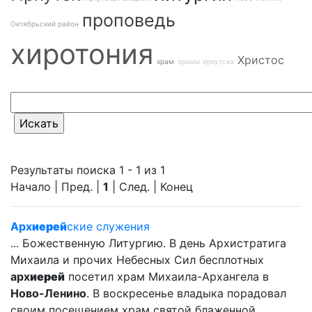
проповедь
Октябрьский район
хиротония
Христос
храм
храмы иркутска
Результаты поиска 1 - 1 из 1
Начало | Пред. |
1
| След. | Конец
Арх
иерей
ские служения
... Божественную Литургию. В день Архистратига
Михаила и прочих Небесных Сил бесплотных
арх
иерей
посетил храм Михаила-Архангела в
Ново-Ленино
. В воскресенье владыка порадовал
своим посещением храм святой блаженной... ...