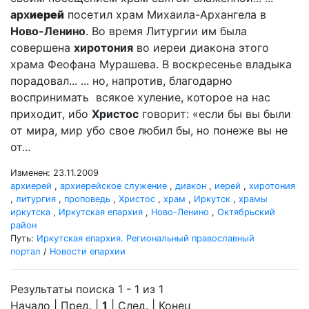
арх
иерей
посетил храм Михаила-Архангела в
Ново-Ленино
. Во время Литургии им была
совершена
хиротония
во иереи диакона этого
храма Феофана Мурашева. В воскресенье владыка
порадовал... ... но, напротив, благодарно
воспринимать всякое хуление, которое на нас
приходит, ибо
Христос
говорит: «если бы вы были
от мира, мир убо свое любил бы, но понеже вы не
от...
Изменен: 23.11.2009
архиерей
,
архиерейское служение
,
диакон
,
иерей
,
хиротония
,
литургия
,
проповедь
,
Христос
,
храм
,
Иркутск
,
храмы
иркутска
,
Иркутская епархия
,
Ново-Ленино
,
Октябрьский
район
Путь:
Иркутская епархия. Региональный православный
портал
/
Новости епархии
Результаты поиска 1 - 1 из 1
Начало | Пред. |
1
| След. | Конец