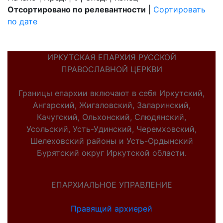
Отсортировано по релевантности
|
Сортировать
по дате
ИРКУТСКАЯ ЕПАРХИЯ РУССКОЙ
ПРАВОСЛАВНОЙ ЦЕРКВИ
Границы епархии включают в себя Иркутский,
Ангарский, Жигаловский, Заларинский,
Качугский, Ольхонский, Слюдянский,
Усольский, Усть-Удинский, Черемховский,
Шелеховский районы и Усть-Ордынский
Бурятский округ Иркутской области.
ЕПАРХИАЛЬНОЕ УПРАВЛЕНИЕ
Правящий архиерей