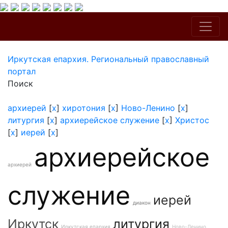
Иркутская епархия. Региональный православный
портал
Поиск
архиерей
[
x
]
хиротония
[
x
]
Ново-Ленино
[
x
]
литургия
[
x
]
архиерейское служение
[
x
]
Христос
[
x
]
иерей
[
x
]
архиерейское
архиерей
служение
иерей
диакон
Иркутск
литургия
Иркутская епархия
Ново-Ленино