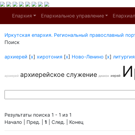
Епархия
Епархиальное управление
Епархиа
Иркутская епархия. Региональный православный пор
Поиск
архиерей
[
x
]
хиротония
[
x
]
Ново-Ленино
[
x
]
литургия
И
архиерейское служение
иерей
архиерей
диакон
Результаты поиска 1 - 1 из 1
Начало | Пред. |
1
| След. | Конец