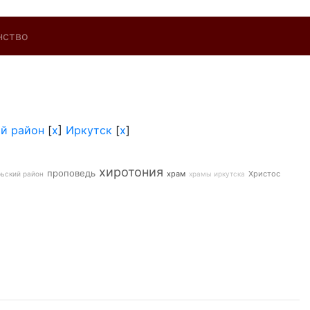
нство
й район
[
x
]
Иркутск
[
x
]
хиротония
проповедь
храм
Христос
ьский район
храмы иркутска