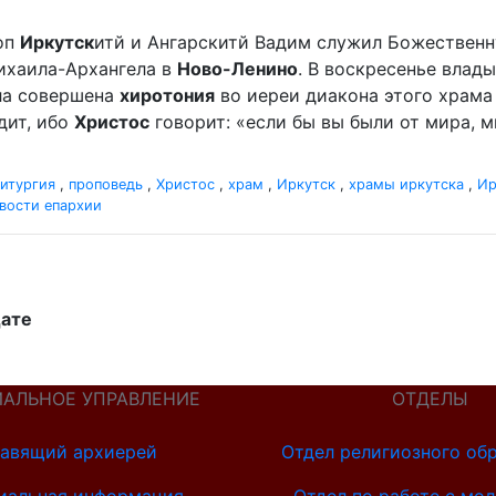
оп
Иркутск
итй и Ангарскитй Вадим служил Божественн
ихаила-Архангела в
Ново-Ленино
. В воскресенье влады
ыла совершена
хиротония
во иереи диакона этого храма 
дит, ибо
Христос
говорит: «если бы вы были от мира, ми
итургия
,
проповедь
,
Христос
,
храм
,
Иркутск
,
храмы иркутска
,
Ир
вости епархии
дате
ИАЛЬНОЕ УПРАВЛЕНИЕ
ОТДЕЛЫ
авящий архиерей
Отдел религиозного об