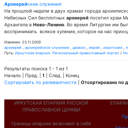
Архиерей
ские служения
На прошлой недели в двух храмах города архиеписк
Небесных Сил бесплотных
архиерей
посетил храм М
Архангела в
Ново-Ленино
. Во время Литургии им б
воспринимать всякое хуление, которое на нас прихо
Изменен: 23.11.2009
архиерей
,
архиерейское служение
,
диакон
,
иерей
,
хиротония
,
л
Путь:
Иркутская епархия. Региональный православный портал
/
Но
Результаты поиска 1 - 1 из 1
Начало | Пред. |
1
| След. | Конец
Сортировать по релевантности
|
Отсортировано по 
ИРКУТСКАЯ ЕПАРХИЯ РУССКОЙ
ЕПАРХ
ПРАВОСЛАВНОЙ ЦЕРКВИ
Пр
Границы епархии включают в себя