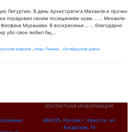
ую Литургию. В день Архистратига Михаила и прочих
ка порадовал своим посещением храм ... ... Михаила-
Феофана Мурашева. В воскресенье ... ... благодарно
р убо свое любил бы,...
кутская епархия
,
Ново-Ленино
,
Октябрьский район
КОНТАКТНАЯ ИНФОРМАЦИЯ
разования
664035, Россия, г. Иркутск, ул.
Ангарская, 14