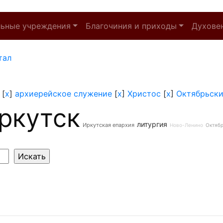
льные учреждения
Благочиния и приходы
Духове
тал
[
x
]
архиерейское служение
[
x
]
Христос
[
x
]
Октябрьски
ркутск
литургия
Иркутская епархия
Ново-Ленино
Октябр