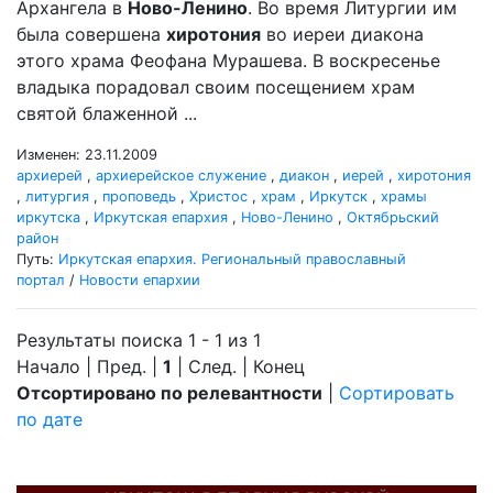
Архангела в
Ново-Ленино
. Во время Литургии им
была совершена
хиротония
во иереи диакона
этого храма Феофана Мурашева. В воскресенье
владыка порадовал своим посещением храм
святой блаженной ...
Изменен: 23.11.2009
архиерей
,
архиерейское служение
,
диакон
,
иерей
,
хиротония
,
литургия
,
проповедь
,
Христос
,
храм
,
Иркутск
,
храмы
иркутска
,
Иркутская епархия
,
Ново-Ленино
,
Октябрьский
район
Путь:
Иркутская епархия. Региональный православный
портал
/
Новости епархии
Результаты поиска 1 - 1 из 1
Начало | Пред. |
1
| След. | Конец
Отсортировано по релевантности
|
Сортировать
по дате