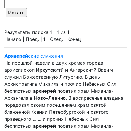
Результаты поиска 1 - 1 из 1
Начало | Пред. |
1
| След. | Конец
Арх
иерей
ские служения
На прошлой недели в двух храмах города
архиепископ
Иркутск
итй и Ангарскитй Вадим
служил Божественную Литургию. В день
Архистратига Михаила и прочих Небесных Сил
бесплотных
арх
иерей
посетил храм Михаила-
Архангела в
Ново-Ленино
. В воскресенье владыка
порадовал своим посещением храм святой
блаженной Ксении Петербургской и святого
праведного ... ... и прочих Небесных Сил
бесплотных
арх
иерей
посетил храм Михаила-