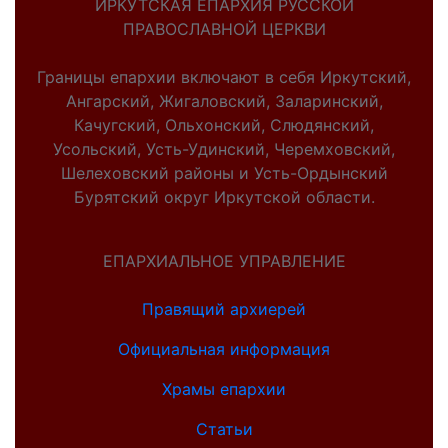
ИРКУТСКАЯ ЕПАРХИЯ РУССКОЙ
ПРАВОСЛАВНОЙ ЦЕРКВИ
Границы епархии включают в себя Иркутский,
Ангарский, Жигаловский, Заларинский,
Качугский, Ольхонский, Слюдянский,
Усольский, Усть-Удинский, Черемховский,
Шелеховский районы и Усть-Ордынский
Бурятский округ Иркутской области.
ЕПАРХИАЛЬНОЕ УПРАВЛЕНИЕ
Правящий архиерей
Официальная информация
Храмы епархии
Статьи