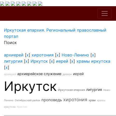
Иркутская епархия. Региональный православный
портал
Поиск
архиерей
[
x
]
хиротония
[
x
]
Ново-Ленино
[
x
]
литургия
[
x
]
Иркутск
[
x
]
иерей
[
x
]
храмы иркутска
[
x
]
архиерейское служение
иерей
архиерей
диакон
Иркутск
литургия
Иркутская епархия
Ново-
хиротония
проповедь
храм
Ленино
Октябрьский район
храмы
иркутска
Христос