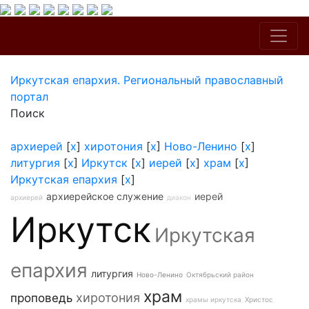
Иркутская епархия. Региональный православный
портал
Поиск
архиерей
[
x
]
хиротония
[
x
]
Ново-Ленино
[
x
]
литургия
[
x
]
Иркутск
[
x
]
иерей
[
x
]
храм
[
x
]
Иркутская епархия
[
x
]
архиерейское служение
иерей
архиерей
диакон
Иркутск
Иркутская
епархия
литургия
Ново-Ленино
Октябрьский район
храм
хиротония
проповедь
храмы иркутска
Христос