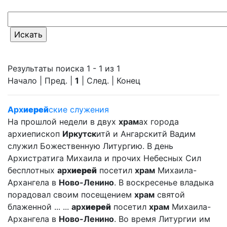
Результаты поиска 1 - 1 из 1
Начало | Пред. |
1
| След. | Конец
Арх
иерей
ские служения
На прошлой недели в двух
храм
ах города
архиепископ
Иркутск
итй и Ангарскитй Вадим
служил Божественную Литургию. В день
Архистратига Михаила и прочих Небесных Сил
бесплотных
арх
иерей
посетил
храм
Михаила-
Архангела в
Ново-Ленино
. В воскресенье владыка
порадовал своим посещением
храм
святой
блаженной ... ...
арх
иерей
посетил
храм
Михаила-
Архангела в
Ново-Ленино
. Во время Литургии им