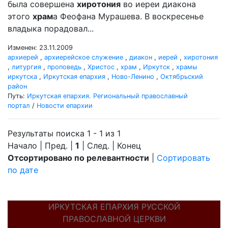
была совершена
хиротония
во иереи диакона
этого
храм
а Феофана Мурашева. В воскресенье
владыка порадовал...
Изменен: 23.11.2009
архиерей
,
архиерейское служение
,
диакон
,
иерей
,
хиротония
,
литургия
,
проповедь
,
Христос
,
храм
,
Иркутск
,
храмы
иркутска
,
Иркутская епархия
,
Ново-Ленино
,
Октябрьский
район
Путь:
Иркутская епархия. Региональный православный
портал
/
Новости епархии
Результаты поиска 1 - 1 из 1
Начало | Пред. |
1
| След. | Конец
Отсортировано по релевантности
|
Сортировать
по дате
ИРКУТСКАЯ ЕПАРХИЯ РУССКОЙ
ПРАВОСЛАВНОЙ ЦЕРКВИ