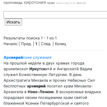
хиротония
проповедь
храм
храмы иркутска
Христос
Результаты поиска 1 - 1 из 1
Начало | Пред. |
1
| След. | Конец
Арх
иерей
ские служения
На прошлой недели в двух храмах города
архиепископ
Иркутск
итй и Ангарскитй Вадим
служил Божественную Литургию. В день
Архистратига Михаила и прочих Небесных Сил
бесплотных
арх
иерей
посетил храм Михаила-
Архангела в
Ново-Ленино
. В воскресенье владыка
порадовал своим посещением храм святой
блаженной Ксении Петербургской и святого