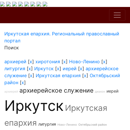
Иркутская епархия. Региональный православный
портал
Поиск
архиерей
[
x
]
хиротония
[
x
]
Ново-Ленино
[
x
]
литургия
[
x
]
Иркутск
[
x
]
иерей
[
x
]
архиерейское
служение
[
x
]
Иркутская епархия
[
x
]
Октябрьский
район
[
x
]
архиерейское служение
иерей
архиерей
диакон
Иркутск
Иркутская
епархия
литургия
Ново-Ленино
Октябрьский район