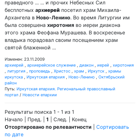
праведного ... ... и прочих Небесных Сил
бесплотных
арх
иерей
посетил храм Михаила-
Архангела в
Ново-Ленино
. Во время Литургии им
была совершена
хиротония
во иереи диакона
этого храма Феофана Мурашева. В воскресенье
владыка порадовал своим посещением храм
святой блаженной ...
Изменен: 23.11.2009
архиерей
,
архиерейское служение
,
диакон
,
иерей
,
хиротония
,
литургия
,
проповедь
,
Христос
,
храм
,
Иркутск
,
храмы
иркутска
,
Иркутская епархия
,
Ново-Ленино
,
Октябрьский
район
Путь:
Иркутская епархия. Региональный православный
портал
/
Новости епархии
Результаты поиска 1 - 1 из 1
Начало | Пред. |
1
| След. | Конец
Отсортировано по релевантности
|
Сортировать
по дате