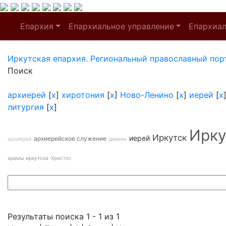
Епархия
Епархиальное управление
Епархиа
Иркутская епархия. Региональный православный пор
Поиск
архиерей
[
x
]
хиротония
[
x
]
Ново-Ленино
[
x
]
иерей
[
x
литургия
[
x
]
Ирку
Иркутск
иерей
архиерейское служение
архиерей
диакон
храмы иркутска
Христос
Результаты поиска 1 - 1 из 1