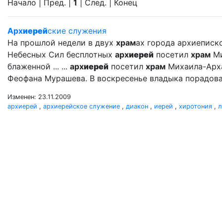
Начало | Пред. |
1
| След. | Конец
Арх
иерей
ские служения
На прошлой недели в двух
храм
ах города архиеписк
Небесных Сил бесплотных
арх
иерей
посетил
храм
Ми
блаженной ... ...
арх
иерей
посетил
храм
Михаила-Арх
Феофана Мурашева. В воскресенье владыка порадова
Изменен: 23.11.2009
архиерей
,
архиерейское служение
,
диакон
,
иерей
,
хиротония
,
л