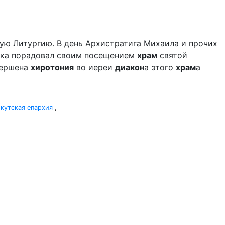
ую Литургию. В день Архистратига Михаила и прочих
дыка порадовал своим посещением
храм
святой
вершена
хиротония
во иереи
диакон
а этого
храм
а
кутская епархия
,