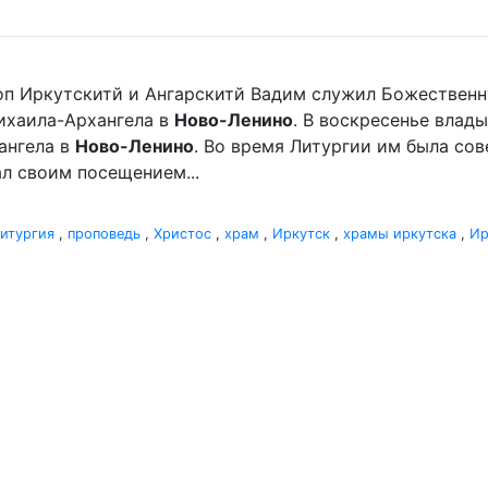
оп Иркутскитй и Ангарскитй Вадим служил Божественн
хаила-Архангела в
Ново-Ленино
. В воскресенье вла
ангела в
Ново-Ленино
. Во время Литургии им была со
л своим посещением...
итургия
,
проповедь
,
Христос
,
храм
,
Иркутск
,
храмы иркутска
,
Ир