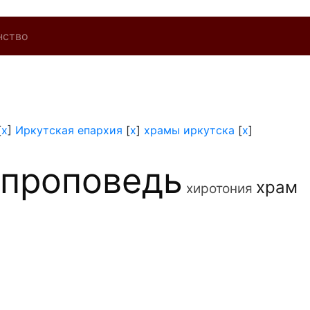
нство
[
x
]
Иркутская епархия
[
x
]
храмы иркутска
[
x
]
проповедь
храм
хиротония