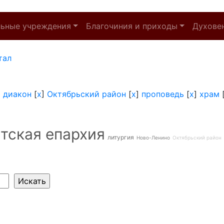
льные учреждения
Благочиния и приходы
Духове
тал
]
диакон
[
x
]
Октябрьский район
[
x
]
проповедь
[
x
]
храм
тская епархия
литургия
Ново-Ленино
Октябрьский район