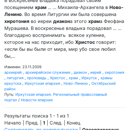
В воскресенье владыка порадовал своим
посещением
храм
... ... Михаила-Архангела в
Ново-
Ленино
. Во время Литургии им была совершена
хиротония
во иереи
диакон
а этого
храм
а Феофана
Мурашева. В воскресенье владыка порадовал ... ...
благодарно воспринимать всякое хуление,
которое на нас приходит, ибо
Христос
говорит:
«если бы вы были от мира, мир убо свое любил
бы,...
Изменен: 23.11.2009
архиерей
,
архиерейское служение
,
диакон
,
иерей
,
хиротония
,
литургия
,
проповедь
,
Христос
,
храм
,
Иркутск
,
храмы
иркутска
,
Иркутская епархия
,
Ново-Ленино
,
Октябрьский
район
Путь:
Иркутская епархия. Региональный православный
портал
/
Новости епархии
Результаты поиска 1 - 1 из 1
Начало | Пред. |
1
| След. | Конец
Сортировать по релевантности
|
Отсортировано