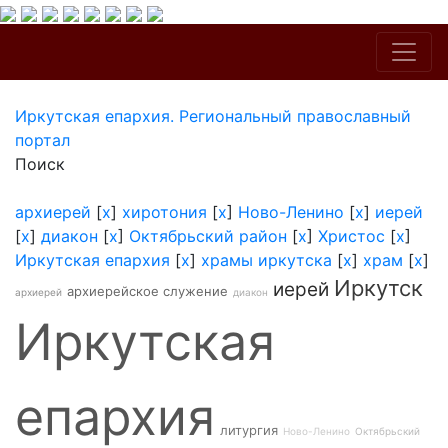
Иркутская епархия. Региональный православный
портал
Поиск
архиерей
[
x
]
хиротония
[
x
]
Ново-Ленино
[
x
]
иерей
[
x
]
диакон
[
x
]
Октябрьский район
[
x
]
Христос
[
x
]
Иркутская епархия
[
x
]
храмы иркутска
[
x
]
храм
[
x
]
Иркутск
иерей
архиерейское служение
архиерей
диакон
Иркутская
епархия
литургия
Ново-Ленино
Октябрьский