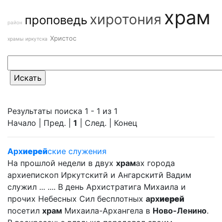
храм
хиротония
проповедь
район
Христос
храмы иркутска
Результаты поиска 1 - 1 из 1
Начало | Пред. |
1
| След. | Конец
Арх
иерей
ские служения
На прошлой недели в двух
храм
ах города
архиепископ Иркутскитй и Ангарскитй Вадим
служил ... .... В день Архистратига Михаила и
прочих Небесных Сил бесплотных
арх
иерей
посетил
храм
Михаила-Архангела в
Ново-Ленино
.