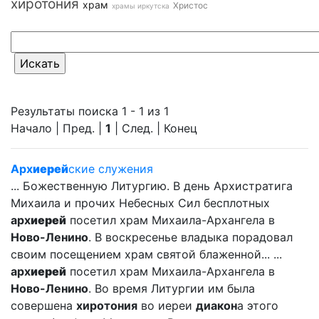
хиротония
храм
Христос
храмы иркутска
Результаты поиска 1 - 1 из 1
Начало | Пред. |
1
| След. | Конец
Арх
иерей
ские служения
... Божественную Литургию. В день Архистратига
Михаила и прочих Небесных Сил бесплотных
арх
иерей
посетил храм Михаила-Архангела в
Ново-Ленино
. В воскресенье владыка порадовал
своим посещением храм святой блаженной... ...
арх
иерей
посетил храм Михаила-Архангела в
Ново-Ленино
. Во время Литургии им была
совершена
хиротония
во иереи
диакон
а этого