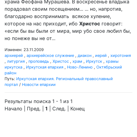
храма Феофана Мурашева. В воскресенье владыка
порадовал своим посещением... ... но, напротив,
благодарно воспринимать всякое хуление,
которое на нас приходит, ибо
Христос
говорит:
«если бы вы были от мира, мир убо свое любил бы,
но понеже вы не от...
Изменен: 23.11.2009
архиерей
,
архиерейское служение
,
диакон
,
иерей
,
хиротония
,
литургия
,
проповедь
,
Христос
,
храм
,
Иркутск
,
храмы
иркутска
,
Иркутская епархия
,
Ново-Ленино
,
Октябрьский
район
Путь:
Иркутская епархия. Региональный православный
портал
/
Новости епархии
Результаты поиска 1 - 1 из 1
Начало | Пред. |
1
| След. | Конец