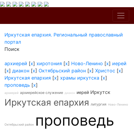
Иркутская епархия. Региональный православный
портал
Поиск
архиерей
[
x
]
хиротония
[
x
]
Ново-Ленино
[
x
]
иерей
[
x
]
диакон
[
x
]
Октябрьский район
[
x
]
Христос
[
x
]
Иркутская епархия
[
x
]
храмы иркутска
[
x
]
проповедь
[
x
]
Иркутск
иерей
архиерейское служение
архиерей
диакон
Иркутская епархия
литургия
Ново-Ленино
проповедь
Октябрьский район