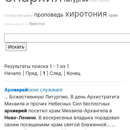
Ново-Ленино
хиротония
проповедь
храм
Октябрьский район
Христос
храмы иркутска
Результаты поиска 1 - 1 из 1
Начало | Пред. |
1
| След. | Конец
Арх
иерей
ские служения
... Божественную Литургию. В день Архистратига
Михаила и прочих Небесных Сил бесплотных
арх
иерей
посетил храм Михаила-Архангела в
Ново-Ленино
. В воскресенье владыка порадовал
своим посещением храм святой блаженной... ...