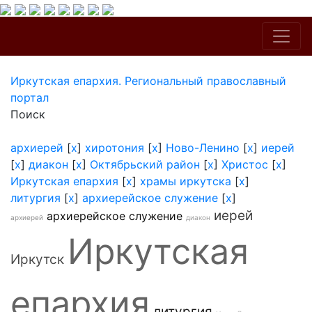
Иркутская епархия. Региональный православный
портал
Поиск
архиерей
[
x
]
хиротония
[
x
]
Ново-Ленино
[
x
]
иерей
[
x
]
диакон
[
x
]
Октябрьский район
[
x
]
Христос
[
x
]
Иркутская епархия
[
x
]
храмы иркутска
[
x
]
литургия
[
x
]
архиерейское служение
[
x
]
иерей
архиерейское служение
архиерей
диакон
Иркутская
Иркутск
епархия
литургия