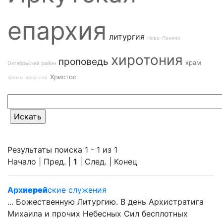
епархия
литургия
Ново-Ленино
хиротония
проповедь
храм
Октябрьский район
Христос
храмы иркутска
Результаты поиска 1 - 1 из 1
Начало | Пред. |
1
| След. | Конец
Арх
иерей
ские служения
... Божественную Литургию. В день Архистратига
Михаила и прочих Небесных Сил бесплотных