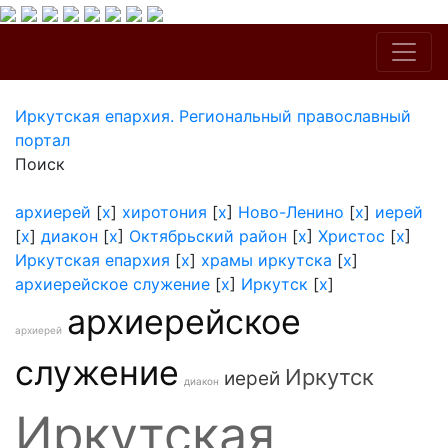
Иркутская епархия. Региональный православный
портал
Поиск
архиерей
[
x
]
хиротония
[
x
]
Ново-Ленино
[
x
]
иерей
[
x
]
диакон
[
x
]
Октябрьский район
[
x
]
Христос
[
x
]
Иркутская епархия
[
x
]
храмы иркутска
[
x
]
архиерейское служение
[
x
]
Иркутск
[
x
]
архиерейское
архиерей
служение
Иркутск
иерей
диакон
Иркутская