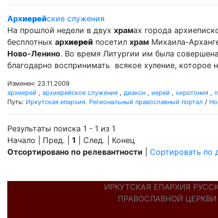
Арх
иерей
ские служения
На прошлой недели в двух
храм
ах города архиеписко
бесплотных
арх
иерей
посетил
храм
Михаила-Арханг
Ново-Ленино
. Во время Литургии им была совершен
благодарно воспринимать всякое хуление, которое н
Изменен: 23.11.2009
архиерей
,
архиерейское служение
,
диакон
,
иерей
,
хиротония
,
л
Путь:
Иркутская епархия. Региональный православный портал
/
Но
Результаты поиска 1 - 1 из 1
Начало | Пред. |
1
| След. | Конец
Отсортировано по релевантности
|
Сортировать по 
ИРКУТСКАЯ ЕПАРХИЯ РУСС
ПРАВОСЛАВНОЙ ЦЕРКВИ