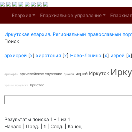
Епархия
Епархиальное управление
Епархиа
Иркутская епархия. Региональный православный пор
Поиск
архиерей
[
x
]
хиротония
[
x
]
Ново-Ленино
[
x
]
иерей
[
x
Ирку
Иркутск
иерей
архиерейское служение
архиерей
диакон
Христос
храмы иркутска
Результаты поиска 1 - 1 из 1
Начало | Пред. |
1
| След. | Конец