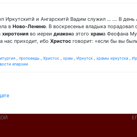
п Иркутскитй и Ангарскитй Вадим служил ... .... В де
ела в
Ново-Ленино
. В воскресенье владыка порадова
а
хиротония
во иереи
диакон
а этого
храм
а Феофана Мур
а нас приходит, ибо
Христос
говорит: «если бы вы были
итургия
,
проповедь
,
Христос
,
храм
,
Иркутск
,
храмы иркутска
,
Ир
вости епархии
дате
КОЙ
Е