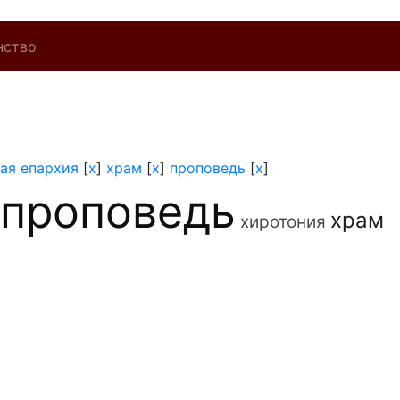
нство
ая епархия
[
x
]
храм
[
x
]
проповедь
[
x
]
проповедь
храм
хиротония