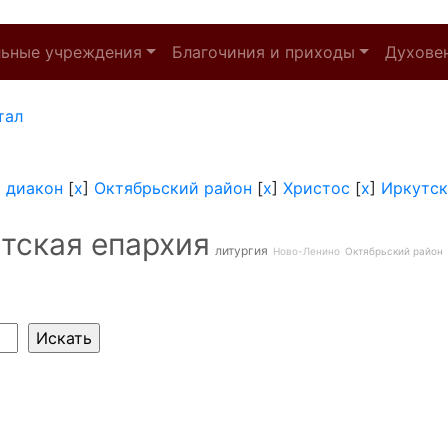
льные учреждения
Благочиния и приходы
Духове
тал
]
диакон
[
x
]
Октябрьский район
[
x
]
Христос
[
x
]
Иркутск
тская епархия
литургия
Ново-Ленино
Октябрьский район