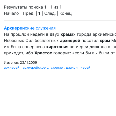
Результаты поиска 1 - 1 из 1
Начало | Пред. |
1
| След. | Конец
Архиерей
ские служения
На прошлой недели в двух
храм
ах города архиеписк
Небесных Сил бесплотных
архиерей
посетил
храм
Ми
им была совершена
хиротония
во иереи диакона это
приходит, ибо
Христос
говорит: «если бы вы были от 
Изменен: 23.11.2009
архиерей
,
архиерейское служение
,
диакон
,
иерей
,