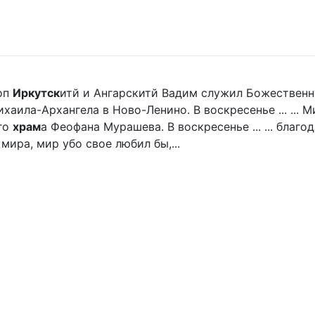
оп
Иркутск
итй и Ангарскитй Вадим служил Божественн
хаила-Архангела в Ново-Ленино. В воскресенье ... ...
го
храм
а Феофана Мурашева. В воскресенье ... ... благ
мира, мир убо свое любил бы,...