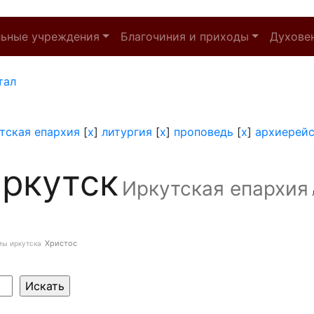
льные учреждения
Благочиния и приходы
Духове
тал
тская епархия
[
x
]
литургия
[
x
]
проповедь
[
x
]
архиерейс
ркутск
Иркутская епархия
Христос
мы иркутска