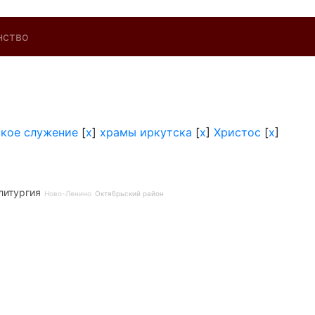
нство
кое служение
[
x
]
храмы иркутска
[
x
]
Христос
[
x
]
литургия
Ново-Ленино
Октябрьский район