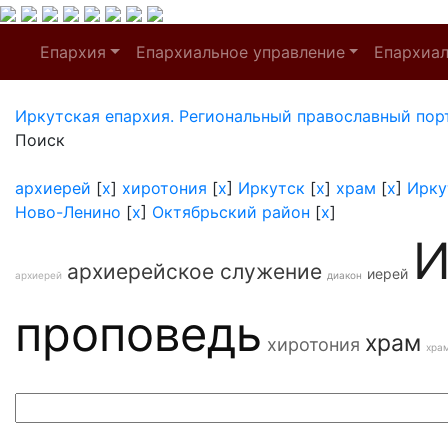
Епархия
Епархиальное управление
Епархиа
Иркутская епархия. Региональный православный пор
Поиск
архиерей
[
x
]
хиротония
[
x
]
Иркутск
[
x
]
храм
[
x
]
Ирку
Ново-Ленино
[
x
]
Октябрьский район
[
x
]
И
архиерейское служение
иерей
архиерей
диакон
проповедь
храм
хиротония
хра