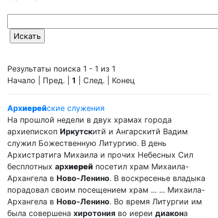
Результаты поиска 1 - 1 из 1
Начало | Пред. |
1
| След. | Конец
Арх
иерей
ские служения
На прошлой недели в двух храмах города
архиепископ
Иркутск
итй и Ангарскитй Вадим
служил Божественную Литургию. В день
Архистратига Михаила и прочих Небесных Сил
бесплотных
арх
иерей
посетил храм Михаила-
Архангела в
Ново-Ленино
. В воскресенье владыка
порадовал своим посещением храм ... ... Михаила-
Архангела в
Ново-Ленино
. Во время Литургии им
была совершена
хиротония
во иереи
диакон
а