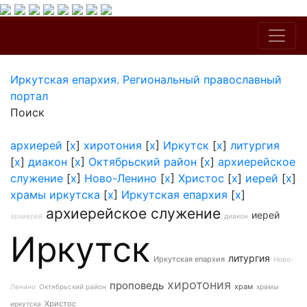
Иркутская епархия. Региональный православный
портал
Поиск
архиерей
[
x
]
хиротония
[
x
]
Иркутск
[
x
]
литургия
[
x
]
диакон
[
x
]
Октябрьский район
[
x
]
архиерейское
служение
[
x
]
Ново-Ленино
[
x
]
Христос
[
x
]
иерей
[
x
]
храмы иркутска
[
x
]
Иркутская епархия
[
x
]
архиерейское служение
иерей
архиерей
диакон
Иркутск
литургия
Иркутская епархия
Ново-
хиротония
проповедь
храм
Ленино
Октябрьский район
храмы
Христос
иркутска