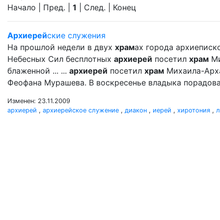
Начало | Пред. |
1
| След. | Конец
Архиерей
ские служения
На прошлой недели в двух
храм
ах города архиеписк
Небесных Сил бесплотных
архиерей
посетил
храм
Ми
блаженной ... ...
архиерей
посетил
храм
Михаила-Арх
Феофана Мурашева. В воскресенье владыка порадова
Изменен: 23.11.2009
архиерей
,
архиерейское служение
,
диакон
,
иерей
,
хиротония
,
л