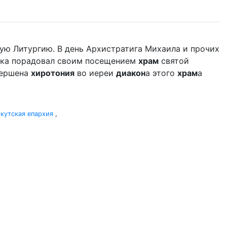
ую Литургию. В день Архистратига Михаила и прочих
дыка порадовал своим посещением
храм
святой
вершена
хиротония
во иереи
диакон
а этого
храм
а
кутская епархия
,