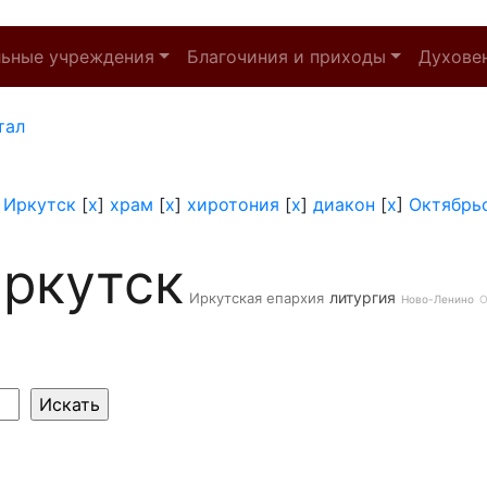
льные учреждения
Благочиния и приходы
Духове
тал
]
Иркутск
[
x
]
храм
[
x
]
хиротония
[
x
]
диакон
[
x
]
Октябрь
ркутск
литургия
Иркутская епархия
Ново-Ленино
О