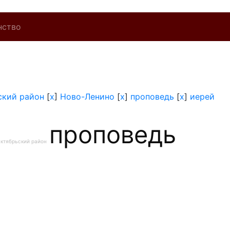
нство
ский район
[
x
]
Ново-Ленино
[
x
]
проповедь
[
x
]
иерей
проповедь
ктябрьский район