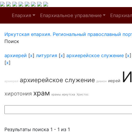
Епархия
Епархиальное управление
Епархиа
Иркутская епархия. Региональный православный пор
Поиск
архиерей
[
x
]
литургия
[
x
]
архиерейское служение
[
x
[
x
]
И
архиерейское служение
иерей
архиерей
диакон
храм
хиротония
храмы иркутска
Христос
Результаты поиска 1 - 1 из 1