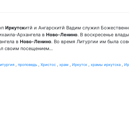
оп
Иркутск
итй и Ангарскитй Вадим служил Божественн
хаила-Архангела в
Ново-Ленино
. В воскресенье вла
ангела в
Ново-Ленино
. Во время Литургии им была со
л своим посещением...
итургия
,
проповедь
,
Христос
,
храм
,
Иркутск
,
храмы иркутска
,
Ир