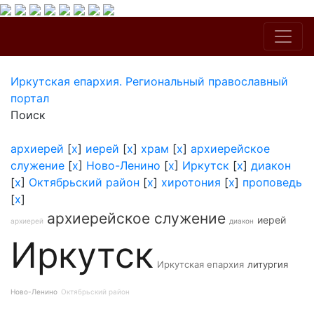
Иркутская епархия. Региональный православный
портал
Поиск
архиерей
[
x
]
иерей
[
x
]
храм
[
x
]
архиерейское
служение
[
x
]
Ново-Ленино
[
x
]
Иркутск
[
x
]
диакон
[
x
]
Октябрьский район
[
x
]
хиротония
[
x
]
проповедь
[
x
]
архиерейское служение
иерей
архиерей
диакон
Иркутск
Иркутская епархия
литургия
Ново-Ленино
Октябрьский район