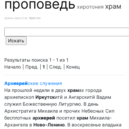
проповедь
храм
хиротония
храмы иркутска
Христос
Результаты поиска 1 - 1 из 1
Начало | Пред. |
1
| След. | Конец
Арх
иерей
ские служения
На прошлой недели в двух
храм
ах города
архиепископ
Иркутск
итй и Ангарскитй Вадим
служил Божественную Литургию. В день
Архистратига Михаила и прочих Небесных Сил
бесплотных
арх
иерей
посетил
храм
Михаила-
Архангела в
Ново-Ленино
. В воскресенье владыка