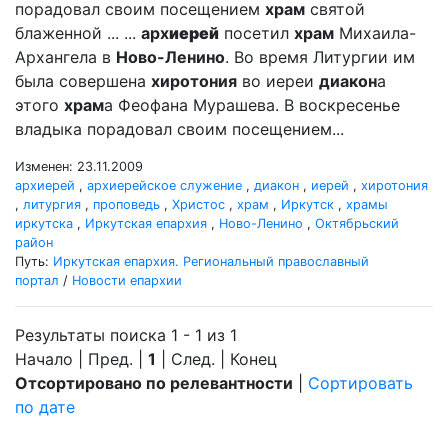
порадовал своим посещением
храм
святой
блаженной ... ...
арх
иерей
посетил
храм
Михаила-
Архангела в
Ново-Ленино
. Во время Литургии им
была совершена
хиротония
во иереи
диакон
а
этого
храм
а Феофана Мурашева. В воскресенье
владыка порадовал своим посещением...
Изменен: 23.11.2009
архиерей
,
архиерейское служение
,
диакон
,
иерей
,
хиротония
,
литургия
,
проповедь
,
Христос
,
храм
,
Иркутск
,
храмы
иркутска
,
Иркутская епархия
,
Ново-Ленино
,
Октябрьский
район
Путь:
Иркутская епархия. Региональный православный
портал
/
Новости епархии
Результаты поиска 1 - 1 из 1
Начало | Пред. |
1
| След. | Конец
Отсортировано по релевантности
|
Сортировать
по дате