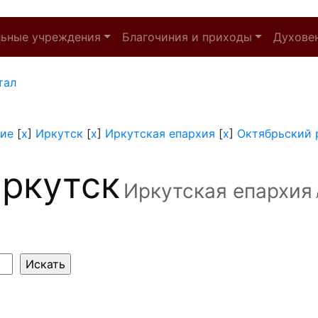
льные учреждения
Благочиния и приходы
Духове
тал
ние
[
x
]
Иркутск
[
x
]
Иркутская епархия
[
x
]
Октябрьский 
ркутск
Иркутская епархия