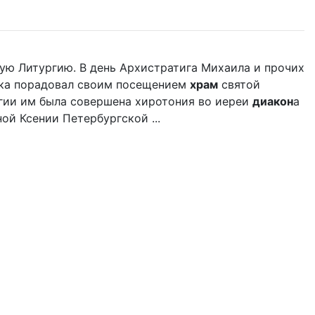
ую Литургию. В день Архистратига Михаила и прочих
ыка порадовал своим посещением
храм
святой
гии им была совершена хиротония во иереи
диакон
а
ой Ксении Петербургской ...