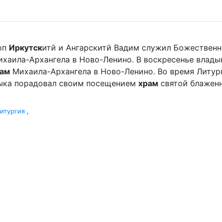
оп
Иркутск
итй и Ангарскитй Вадим служил Божественн
хаила-Архангела в Ново-Ленино. В воскресенье влад
ам
Михаила-Архангела в Ново-Ленино. Во время Литур
дыка порадовал своим посещением
храм
святой блаженн
итургия
,