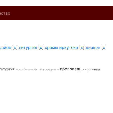
нство
район
[
x
]
литургия
[
x
]
храмы иркутска
[
x
]
диакон
[
x
]
проповедь
литургия
хиротония
Ново-Ленино
Октябрьский район