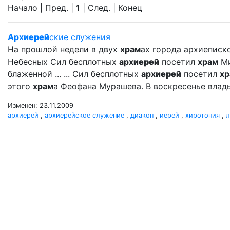
Начало | Пред. |
1
| След. | Конец
Арх
иерей
ские служения
На прошлой недели в двух
храм
ах города архиеписк
Небесных Сил бесплотных
арх
иерей
посетил
храм
Ми
блаженной ... ... Сил бесплотных
арх
иерей
посетил
хр
этого
храм
а Феофана Мурашева. В воскресенье вла
Изменен: 23.11.2009
архиерей
,
архиерейское служение
,
диакон
,
иерей
,
хиротония
,
л