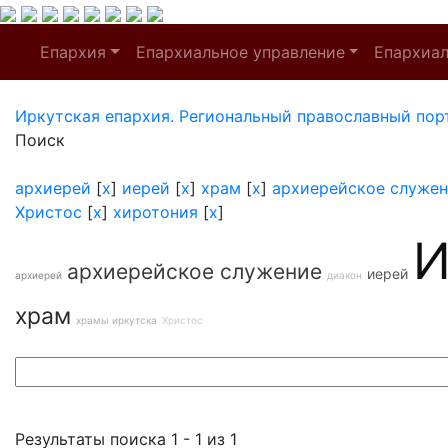
Епархия
Епархиальное управление
Епархиа
Иркутская епархия. Региональный православный пор
Поиск
архиерей
[
x
]
иерей
[
x
]
храм
[
x
]
архиерейское служе
Христос
[
x
]
хиротония
[
x
]
И
архиерейское служение
иерей
архиерей
диакон
храм
храмы иркутска
Христос
Результаты поиска 1 - 1 из 1