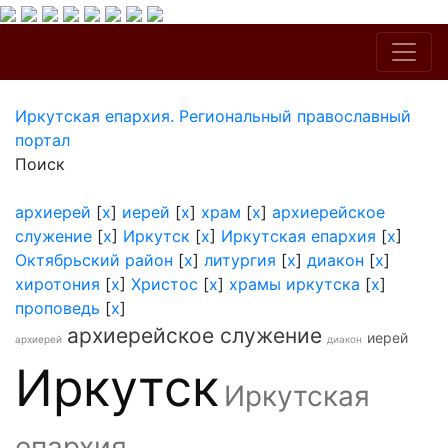
Иркутская епархия. Региональный православный
портал
Поиск
архиерей
[
x
]
иерей
[
x
]
храм
[
x
]
архиерейское
служение
[
x
]
Иркутск
[
x
]
Иркутская епархия
[
x
]
Октябрьский район
[
x
]
литургия
[
x
]
диакон
[
x
]
хиротония
[
x
]
Христос
[
x
]
храмы иркутска
[
x
]
проповедь
[
x
]
архиерейское служение
иерей
архиерей
диакон
Иркутск
Иркутская
епархия