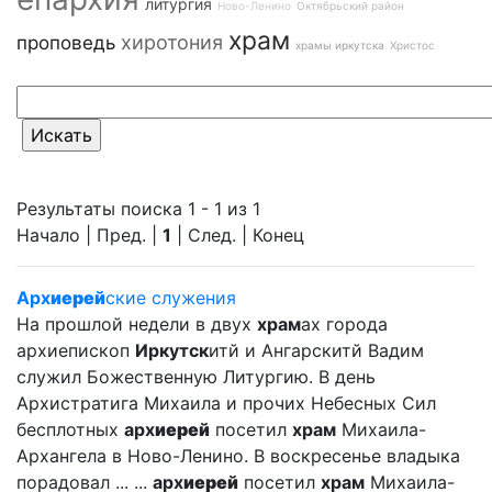
литургия
Ново-Ленино
Октябрьский район
храм
хиротония
проповедь
храмы иркутска
Христос
Результаты поиска 1 - 1 из 1
Начало | Пред. |
1
| След. | Конец
Арх
иерей
ские служения
На прошлой недели в двух
храм
ах города
архиепископ
Иркутск
итй и Ангарскитй Вадим
служил Божественную Литургию. В день
Архистратига Михаила и прочих Небесных Сил
бесплотных
арх
иерей
посетил
храм
Михаила-
Архангела в Ново-Ленино. В воскресенье владыка
порадовал ... ...
арх
иерей
посетил
храм
Михаила-