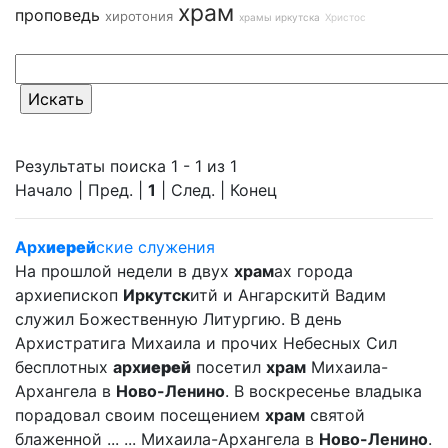
храм
проповедь
хиротония
храмы иркутска
Христос
Результаты поиска 1 - 1 из 1
Начало | Пред. |
1
| След. | Конец
Арх
иерей
ские служения
На прошлой недели в двух
храм
ах города
архиепископ
Иркутск
итй и Ангарскитй Вадим
служил Божественную Литургию. В день
Архистратига Михаила и прочих Небесных Сил
бесплотных
арх
иерей
посетил
храм
Михаила-
Архангела в
Ново-Ленино
. В воскресенье владыка
порадовал своим посещением
храм
святой
блаженной ... ... Михаила-Архангела в
Ново-Ленино
.