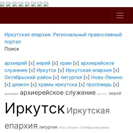
Иркутская епархия. Региональный православный
портал
Поиск
архиерей
[
x
]
иерей
[
x
]
храм
[
x
]
архиерейское
служение
[
x
]
Иркутск
[
x
]
Иркутская епархия
[
x
]
Октябрьский район
[
x
]
литургия
[
x
]
Ново-Ленино
[
x
]
диакон
[
x
]
храмы иркутска
[
x
]
проповедь
[
x
]
архиерейское служение
иерей
архиерей
диакон
Иркутск
Иркутская
епархия
литургия
Ново-Ленино
Октябрьский район