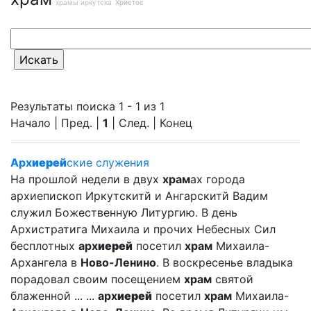
храмы иркутска
Христос
Результаты поиска 1 - 1 из 1
Начало | Пред. |
1
| След. | Конец
Арх
иерей
ские служения
На прошлой недели в двух
храм
ах города
архиепископ Иркутскитй и Ангарскитй Вадим
служил Божественную Литургию. В день
Архистратига Михаила и прочих Небесных Сил
бесплотных
арх
иерей
посетил
храм
Михаила-
Архангела в
Ново-Ленино
. В воскресенье владыка
порадовал своим посещением
храм
святой
блаженной ... ...
арх
иерей
посетил
храм
Михаила-