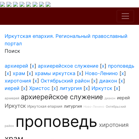
Иркутская епархия. Региональный православный
портал
Поиск
архиерей
[
x
]
архиерейское служение
[
x
]
проповедь
[
x
]
храм
[
x
]
храмы иркутска
[
x
]
Ново-Ленино
[
x
]
хиротония
[
x
]
Октябрьский район
[
x
]
диакон
[
x
]
иерей
[
x
]
Христос
[
x
]
литургия
[
x
]
Иркутск
[
x
]
архиерейское служение
иерей
архиерей
диакон
Иркутск
литургия
Иркутская епархия
Ново-Ленино
Октябрьский
проповедь
хиротония
район
храм