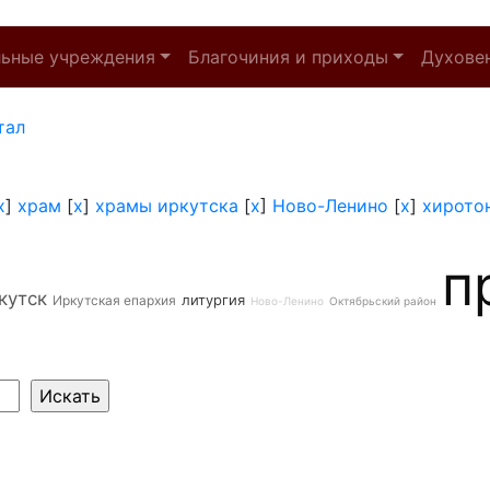
льные учреждения
Благочиния и приходы
Духове
тал
x
]
храм
[
x
]
храмы иркутска
[
x
]
Ново-Ленино
[
x
]
хирото
п
кутск
литургия
Иркутская епархия
Ново-Ленино
Октябрьский район