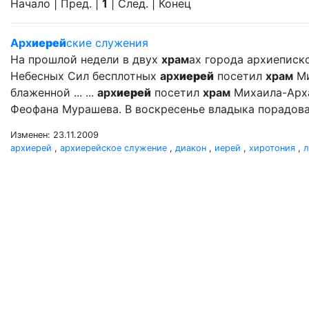
Начало | Пред. |
1
| След. | Конец
Арх
иерей
ские служения
На прошлой недели в двух
храм
ах города архиеписк
Небесных Сил бесплотных
арх
иерей
посетил
храм
Ми
блаженной ... ...
арх
иерей
посетил
храм
Михаила-Арх
Феофана Мурашева. В воскресенье владыка порадова
Изменен: 23.11.2009
архиерей
,
архиерейское служение
,
диакон
,
иерей
,
хиротония
,
л