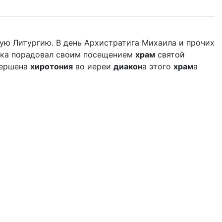
ую Литургию. В день Архистратига Михаила и прочих
дыка порадовал своим посещением
храм
святой
вершена
хиротония
во иереи
диакон
а этого
храм
а