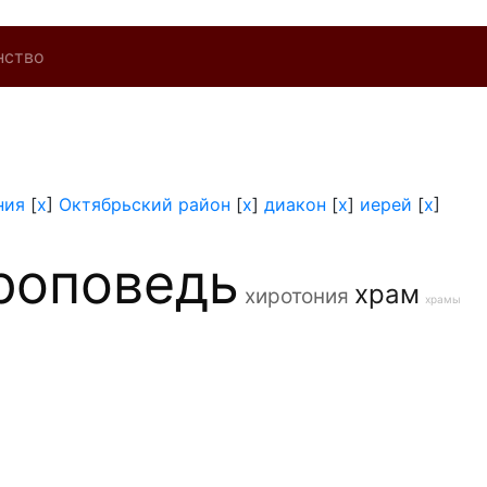
нство
ния
[
x
]
Октябрьский район
[
x
]
диакон
[
x
]
иерей
[
x
]
роповедь
храм
хиротония
храмы