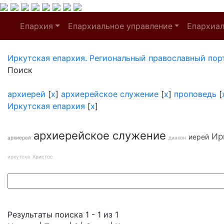
Епархия
Епархиальное управление
Епархиа
Иркутская епархия. Региональный православный пор
Поиск
архиерей
[
x
]
архиерейское служение
[
x
]
проповедь
[
Иркутская епархия
[
x
]
архиерейское служение
Ир
иерей
архиерей
диакон
иркутска
Христос
Результаты поиска 1 - 1 из 1