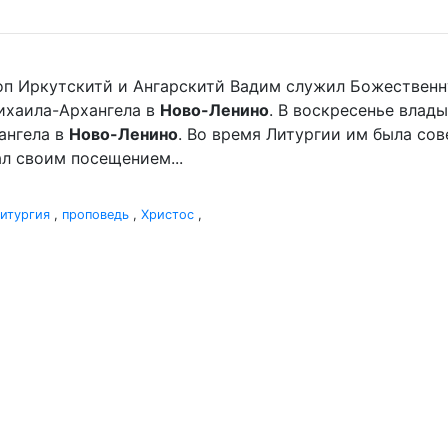
оп Иркутскитй и Ангарскитй Вадим служил Божественн
хаила-Архангела в
Ново-Ленино
. В воскресенье вла
ангела в
Ново-Ленино
. Во время Литургии им была со
л своим посещением...
итургия
,
проповедь
,
Христос
,