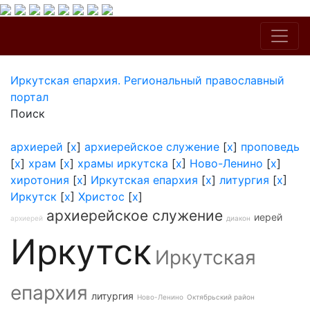
Иркутская епархия. Региональный православный
портал
Поиск
архиерей
[
x
]
архиерейское служение
[
x
]
проповедь
[
x
]
храм
[
x
]
храмы иркутска
[
x
]
Ново-Ленино
[
x
]
хиротония
[
x
]
Иркутская епархия
[
x
]
литургия
[
x
]
Иркутск
[
x
]
Христос
[
x
]
архиерейское служение
иерей
архиерей
диакон
Иркутск
Иркутская
епархия
литургия
Ново-Ленино
Октябрьский район