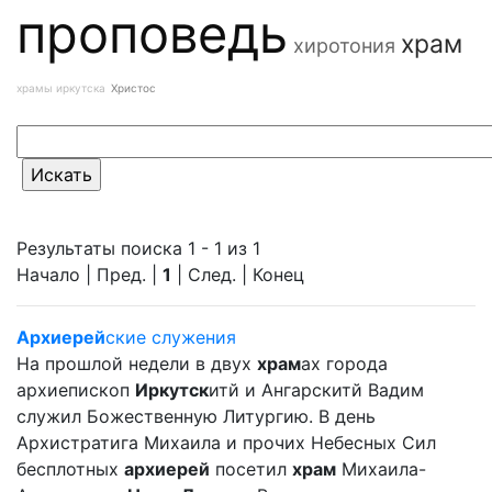
проповедь
храм
хиротония
храмы иркутска
Христос
Результаты поиска 1 - 1 из 1
Начало | Пред. |
1
| След. | Конец
Архиерей
ские служения
На прошлой недели в двух
храм
ах города
архиепископ
Иркутск
итй и Ангарскитй Вадим
служил Божественную Литургию. В день
Архистратига Михаила и прочих Небесных Сил
бесплотных
архиерей
посетил
храм
Михаила-