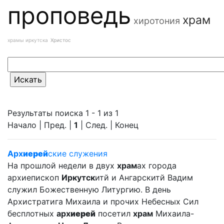
проповедь
храм
хиротония
храмы иркутска
Христос
Результаты поиска 1 - 1 из 1
Начало | Пред. |
1
| След. | Конец
Арх
иерей
ские служения
На прошлой недели в двух
храм
ах города
архиепископ
Иркутск
итй и Ангарскитй Вадим
служил Божественную Литургию. В день
Архистратига Михаила и прочих Небесных Сил
бесплотных
арх
иерей
посетил
храм
Михаила-