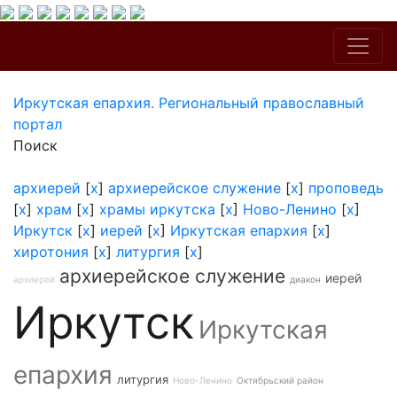
Иркутская епархия. Региональный православный
портал
Поиск
архиерей
[
x
]
архиерейское служение
[
x
]
проповедь
[
x
]
храм
[
x
]
храмы иркутска
[
x
]
Ново-Ленино
[
x
]
Иркутск
[
x
]
иерей
[
x
]
Иркутская епархия
[
x
]
хиротония
[
x
]
литургия
[
x
]
архиерейское служение
иерей
архиерей
диакон
Иркутск
Иркутская
епархия
литургия
Ново-Ленино
Октябрьский район