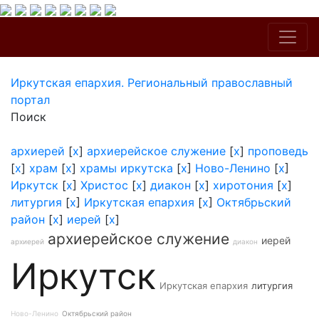
Иркутская епархия. Региональный православный
портал
Поиск
архиерей
[
x
]
архиерейское служение
[
x
]
проповедь
[
x
]
храм
[
x
]
храмы иркутска
[
x
]
Ново-Ленино
[
x
]
Иркутск
[
x
]
Христос
[
x
]
диакон
[
x
]
хиротония
[
x
]
литургия
[
x
]
Иркутская епархия
[
x
]
Октябрьский
район
[
x
]
иерей
[
x
]
архиерейское служение
иерей
архиерей
диакон
Иркутск
Иркутская епархия
литургия
Ново-Ленино
Октябрьский район