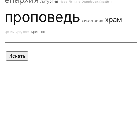
литургия
Ново-Ленино
Октябрьский район
проповедь
храм
хиротония
Христос
храмы иркутска