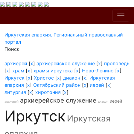
Иркутская епархия. Региональный православный
портал
Поиск
архиерей
[
x
]
архиерейское служение
[
x
]
проповедь
[
x
]
храм
[
x
]
храмы иркутска
[
x
]
Ново-Ленино
[
x
]
Иркутск
[
x
]
Христос
[
x
]
диакон
[
x
]
Иркутская
епархия
[
x
]
Октябрьский район
[
x
]
иерей
[
x
]
литургия
[
x
]
хиротония
[
x
]
архиерейское служение
иерей
архиерей
диакон
Иркутск
Иркутская
епархия