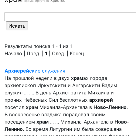
Христос
храмы иркутска
Результаты поиска 1 - 1 из 1
Начало | Пред. |
1
| След. | Конец
Архиерей
ские служения
На прошлой недели в двух
храм
ах города
архиепископ Иркутскитй и Ангарскитй Вадим
служил ... .... В день Архистратига Михаила и
прочих Небесных Сил бесплотных
архиерей
посетил
храм
Михаила-Архангела в
Ново-Ленино
.
В воскресенье владыка порадовал своим
посещением
храм
... ... Михаила-Архангела в
Ново-
Ленино
. Во время Литургии им была совершена