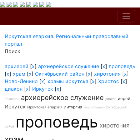
Иркутская епархия. Региональный православный
портал
Поиск
архиерей
[
x
]
архиерейское служение
[
x
]
проповедь
[
x
]
храм
[
x
]
Октябрьский район
[
x
]
хиротония
[
x
]
Ново-Ленино
[
x
]
храмы иркутска
[
x
]
Христос
[
x
]
диакон
[
x
]
Иркутск
[
x
]
архиерейское служение
иерей
архиерей
диакон
Иркутск
литургия
Иркутская епархия
Ново-Ленино
Октябрьский
проповедь
хиротония
район
храм