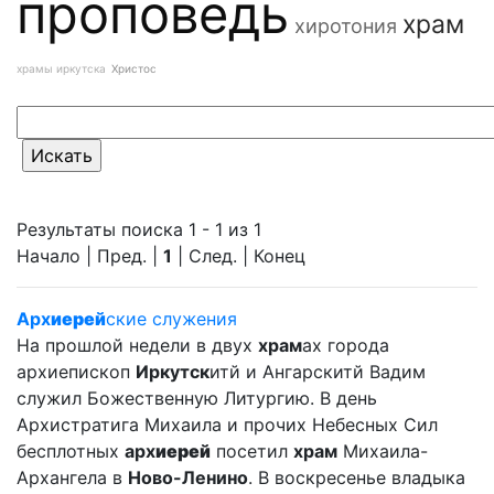
проповедь
храм
хиротония
храмы иркутска
Христос
Результаты поиска 1 - 1 из 1
Начало | Пред. |
1
| След. | Конец
Арх
иерей
ские служения
На прошлой недели в двух
храм
ах города
архиепископ
Иркутск
итй и Ангарскитй Вадим
служил Божественную Литургию. В день
Архистратига Михаила и прочих Небесных Сил
бесплотных
арх
иерей
посетил
храм
Михаила-
Архангела в
Ново-Ленино
. В воскресенье владыка