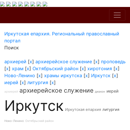
Иркутская епархия. Региональный православный
портал
Поиск
архиерей
[
x
]
архиерейское служение
[
x
]
проповедь
[
x
]
храм
[
x
]
Октябрьский район
[
x
]
хиротония
[
x
]
Ново-Ленино
[
x
]
храмы иркутска
[
x
]
Иркутск
[
x
]
иерей
[
x
]
литургия
[
x
]
архиерейское служение
иерей
архиерей
диакон
Иркутск
Иркутская епархия
литургия
Ново-Ленино
Октябрьский район