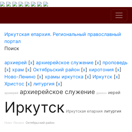
Иркутская епархия. Региональный православный
портал
Поиск
архиерей
[
x
]
архиерейское служение
[
x
]
проповедь
[
x
]
храм
[
x
]
Октябрьский район
[
x
]
хиротония
[
x
]
Ново-Ленино
[
x
]
храмы иркутска
[
x
]
Иркутск
[
x
]
Христос
[
x
]
литургия
[
x
]
архиерейское служение
иерей
архиерей
диакон
Иркутск
Иркутская епархия
литургия
Ново-Ленино
Октябрьский район