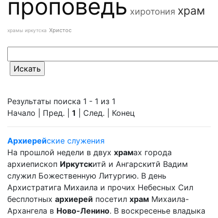
проповедь
храм
хиротония
Христос
храмы иркутска
Результаты поиска 1 - 1 из 1
Начало | Пред. |
1
| След. | Конец
Архиерей
ские служения
На прошлой недели в двух
храм
ах города
архиепископ
Иркутск
итй и Ангарскитй Вадим
служил Божественную Литургию. В день
Архистратига Михаила и прочих Небесных Сил
бесплотных
архиерей
посетил
храм
Михаила-
Архангела в
Ново-Ленино
. В воскресенье владыка