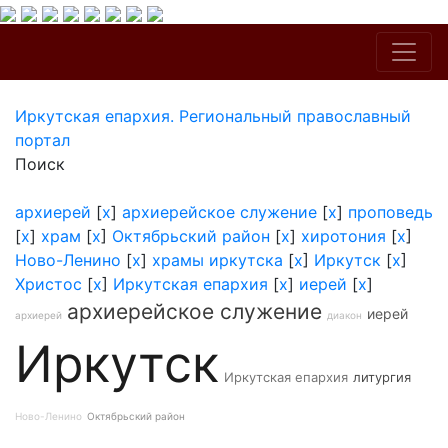
Иркутская епархия. Региональный православный
портал
Поиск
архиерей
[
x
]
архиерейское служение
[
x
]
проповедь
[
x
]
храм
[
x
]
Октябрьский район
[
x
]
хиротония
[
x
]
Ново-Ленино
[
x
]
храмы иркутска
[
x
]
Иркутск
[
x
]
Христос
[
x
]
Иркутская епархия
[
x
]
иерей
[
x
]
архиерейское служение
иерей
архиерей
диакон
Иркутск
Иркутская епархия
литургия
Ново-Ленино
Октябрьский район