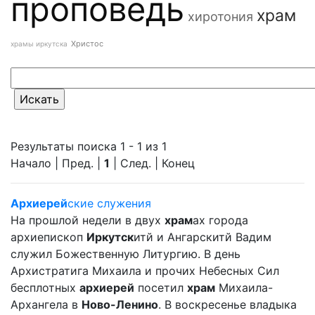
проповедь
храм
хиротония
Христос
храмы иркутска
Результаты поиска 1 - 1 из 1
Начало | Пред. |
1
| След. | Конец
Архиерей
ские служения
На прошлой недели в двух
храм
ах города
архиепископ
Иркутск
итй и Ангарскитй Вадим
служил Божественную Литургию. В день
Архистратига Михаила и прочих Небесных Сил
бесплотных
архиерей
посетил
храм
Михаила-
Архангела в
Ново-Ленино
. В воскресенье владыка