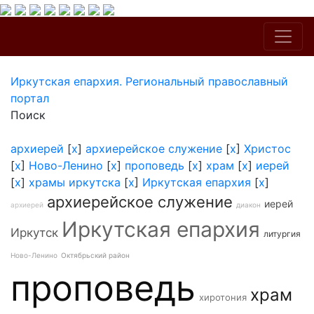
Иркутская епархия. Региональный православный
портал
Поиск
архиерей
[
x
]
архиерейское служение
[
x
]
Христос
[
x
]
Ново-Ленино
[
x
]
проповедь
[
x
]
храм
[
x
]
иерей
[
x
]
храмы иркутска
[
x
]
Иркутская епархия
[
x
]
архиерейское служение
иерей
архиерей
диакон
Иркутская епархия
Иркутск
литургия
Ново-Ленино
Октябрьский район
проповедь
храм
хиротония