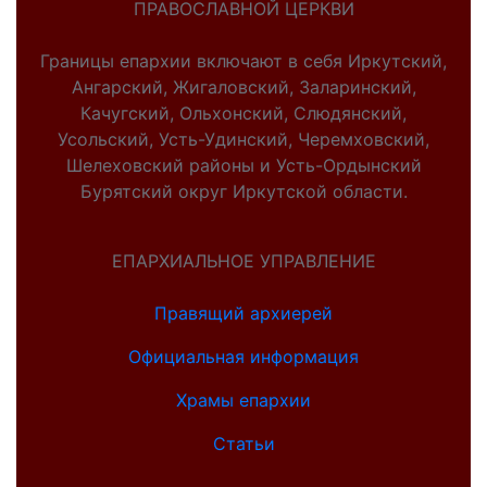
ПРАВОСЛАВНОЙ ЦЕРКВИ
Границы епархии включают в себя Иркутский,
Ангарский, Жигаловский, Заларинский,
Качугский, Ольхонский, Слюдянский,
Усольский, Усть-Удинский, Черемховский,
Шелеховский районы и Усть-Ордынский
Бурятский округ Иркутской области.
ЕПАРХИАЛЬНОЕ УПРАВЛЕНИЕ
Правящий архиерей
Официальная информация
Храмы епархии
Статьи