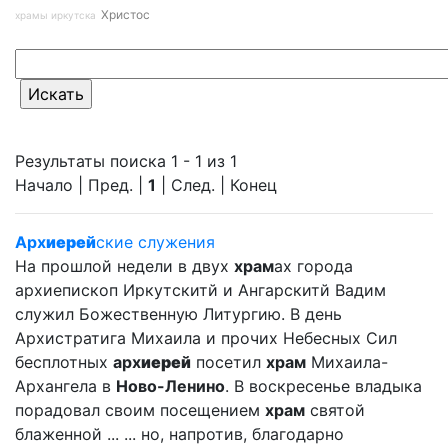
Христос
храмы иркутска
Результаты поиска 1 - 1 из 1
Начало | Пред. |
1
| След. | Конец
Арх
иерей
ские служения
На прошлой недели в двух
храм
ах города
архиепископ Иркутскитй и Ангарскитй Вадим
служил Божественную Литургию. В день
Архистратига Михаила и прочих Небесных Сил
бесплотных
арх
иерей
посетил
храм
Михаила-
Архангела в
Ново-Ленино
. В воскресенье владыка
порадовал своим посещением
храм
святой
блаженной ... ... но, напротив, благодарно