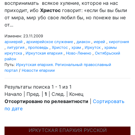
воспринимать всякое хуление, которое на нас
приходит, ибо
Христос
говорит: «если бы вы были
от мира, мир убо свое любил бы, но понеже вы не
от...
Изменен: 23.11.2009
архиерей
,
архиерейское служение
,
диакон
,
иерей
,
хиротония
,
литургия
,
проповедь
,
Христос
,
храм
,
Иркутск
,
храмы
иркутска
,
Иркутская епархия
,
Ново-Ленино
,
Октябрьский
район
Путь:
Иркутская епархия. Региональный православный
портал
/
Новости епархии
Результаты поиска 1 - 1 из 1
Начало | Пред. |
1
| След. | Конец
Отсортировано по релевантности
|
Сортировать
по дате
ИРКУТСКАЯ ЕПАРХИЯ РУССКОЙ